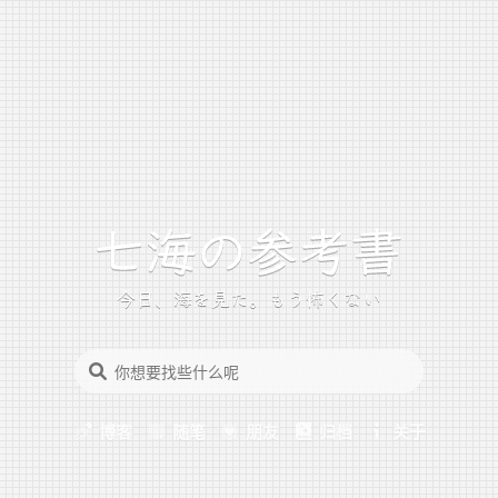
今日、海を見た。もう怖くない
博客
随笔
朋友
归档
关于