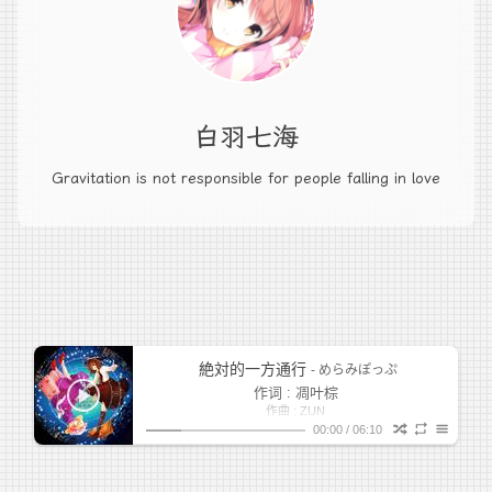
白羽七海
Gravitation is not responsible for people falling in love
絶対的一方通行
- めらみぽっぷ
作词 : 凋叶棕
作曲 : ZUN
原曲：夜が降りてくる ～ Evening Star
00:00
/
06:10
子供の頃に (孩提的时候)
1
-永遠の幸福-
みぃ
少し無茶をして (我真的有些太爱逞强)
通りがかった道すがら (沿途发现了一条路就抓住不放)