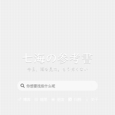
今日、海を見た。もう怖くない
博客
随笔
朋友
归档
关于