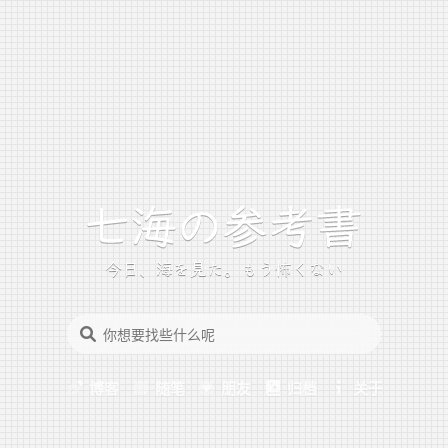
今日、海を見た。もう怖くない
博客
随笔
朋友
归档
关于