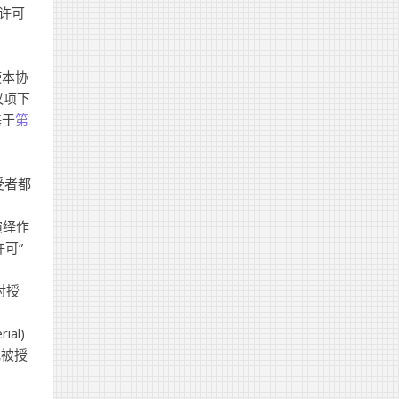
共许可
使本协
议项下
基于
第
接受者都
的演绎作
许可”
对授
al)
或被授