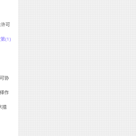
共许可
第(1)
许可协
。
演绎作
术措