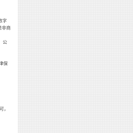
数字
)是非商
、公
律保
可，