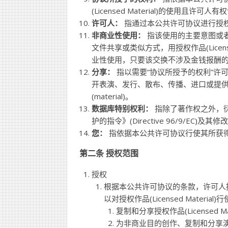
(Licensed Material)的使用且许
许可人：
指通过本公共许可协议进行授
非商业性使用：
指该使用的主要意图或
文件共享或类似方式，用授权作品(License
业性使用，只要该交换不涉及金钱报酬
分享：
指以需要“协议所授予的权利”许可的
开表演、发行、散布、传播、进口或提供作品
(material)。
数据库特别权利：
指除了著作权之外，衍
护的指令》(Directive 96/9/
您：
指依据本公共许可协议行使其所获
第二条 授权范围
授权
根据本公共许可协议的条款，许可人
以对授权作品(Licensed Materi
复制和分享授权作品(Licensed
为非商业目的创作、复制和分享演绎作品(