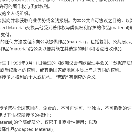
可人有权许可的著作权与类似权利。
权的个人或组织。
者指向并非获取商业优势或金钱报酬。为本公共许可协议之目的，以
d Material)交换其他受到著作权与类似权利保护的作品(material
的支付。
任何方法或程序向公众提供作品(material)，包括复制、公共展示
(material)给公众以便其能在其选定的时间和地点接收作品
生于1996年3月11日通过的《欧洲议会与欧盟理事会关于数据库法
EC)及其修改或后续版本的权利，或其他国家或地区本质上与之等同的权利。
得授予之权利的个人或机构。
“您的”
有相应的含义。
授予您在全球范围内，免费的、不可再许可、非独占、不可撤销的许
al)行使以下“协议所授予的权利”：
 Material)的全部或部分，仅限于非商业性使用；以及
Adapted Material)。