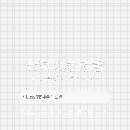
今日、海を見た。もう怖くない
博客
随笔
朋友
归档
关于