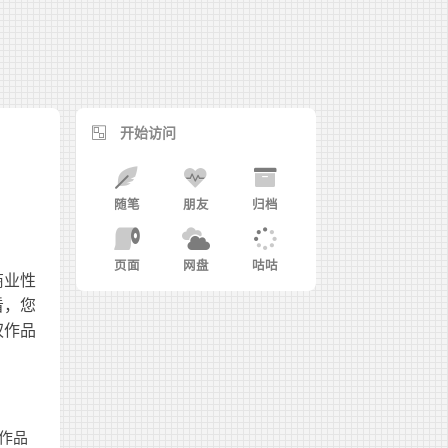
开始访问
随笔
朋友
归档
页面
网盘
咕咕
商业性
看，您
权作品
的作品