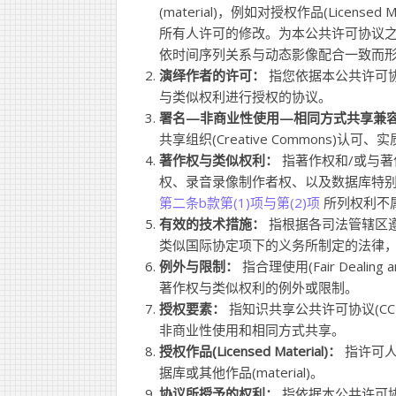
(material)，例如对授权作品(Lice
所有人许可的修改。为本公共许可协议之目的，
依时间序列关系与动态影像配合一致而形成的作品
演绎作者的许可：
指您依据本公共许可协议对
与类似权利进行授权的协议。
署名—非商业性使用—相同方式共享兼
共享组织(Creative Commons)
著作权与类似权利：
指著作权和/或与
权、录音录像制作者权、以及数据库特
第二条b款第(1)项与第(2)项
所列权利不
有效的技术措施：
指根据各司法管辖区遵
类似国际协定项下的义务所制定的法律
例外与限制：
指合理使用(Fair Dealing
著作权与类似权利的例外或限制。
授权要素：
指知识共享公共许可协议(C
非商业性使用和相同方式共享。
授权作品(Licensed Material)：
指许可人通
据库或其他作品(material)。
协议所授予的权利：
指依据本公共许可