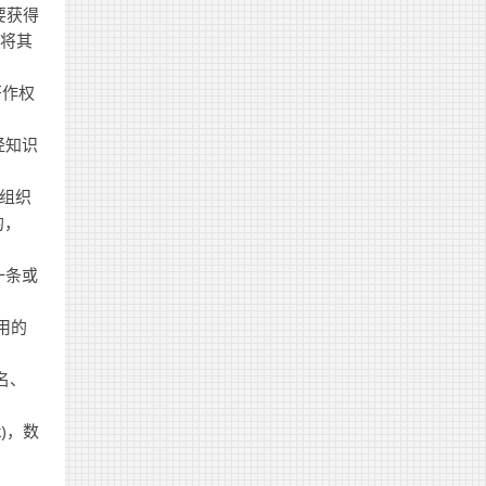
需要获得
，将其
著作权
经知识
组织
的，
一条或
使用的
名、
k)，数