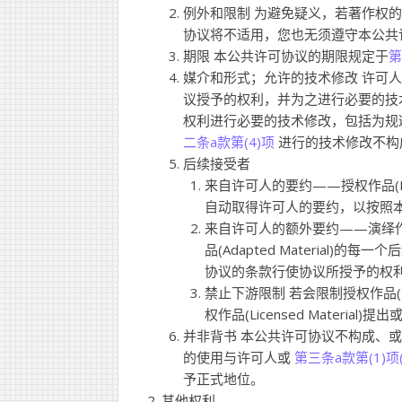
例外和限制 为避免疑义，若著作权的例外
协议将不适用，您也无须遵守本公共
期限 本公共许可协议的期限规定于
第
媒介和形式；允许的技术修改 许可
议授予的权利，并为之进行必要的技
权利进行必要的技术修改，包括为规
二条a款第(4)项
进行的技术修改不构成演绎作
后续接受者
来自许可人的要约——授权作品(Licens
自动取得许可人的要约，以按照
来自许可人的额外要约——演绎作品(Adap
品(Adapted Material
协议的条款行使协议所授予的权
禁止下游限制 若会限制授权作品(Li
权作品(Licensed Mater
并非背书 本公共许可协议不构成、或不得
的使用与许可人或
第三条a款第(1)项(A
予正式地位。
其他权利