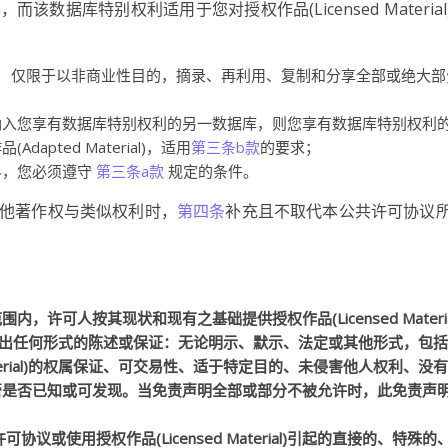
数据库特别权利适用于您对授权作品(Licensed Material
， 仅限于以非商业性目的，摘录、再利用、复制和分享全部或绝大部
纳入您享有数据库特别权利的另一数据库，则您享有数据库特别权利
pted Material)，适用
第三条b款
的要求；
料，您必须遵守
第三条a款
规定的条件。
他著作权与类似权利时，
第四条
补充且不取代本公共许可协议
许可人按其现状和现有之基础提供授权作品(Licensed Materia
erial)做出任何形式的陈述或保证：无论明示、默示、法定或其他形式，包
Material)的权属保证、可交易性、适于特定目的、未侵害他人权利、没
管是否已知或可发现。当免责声明全部或部分不被允许时，此免责声
议或使用授权作品(Licensed Material)引起的直接的、特殊的