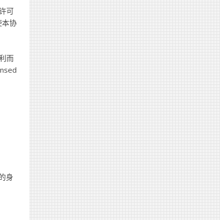
许可
使本协
利而
sed
人的身