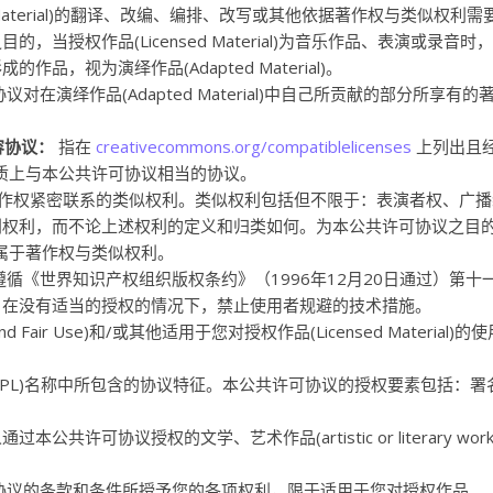
nsed Material)的翻译、改编、编排、改写或其他依据著作权与类似权利
当授权作品(Licensed Material)为音乐作品、表演或录音时
，视为演绎作品(Adapted Material)。
在演绎作品(Adapted Material)中自己所贡献的部分所享有的
容协议：
指在
creativecommons.org/compatiblelicenses
上列出且
认可、实质上与本公共许可协议相当的协议。
著作权紧密联系的类似权利。类似权利包括但不限于：表演者权、广播
别权利，而不论上述权利的定义和归类如何。为本公共许可协议之目
属于著作权与类似权利。
循《世界知识产权组织版权条约》（1996年12月20日通过）第十
，在没有适当的授权的情况下，禁止使用者规避的技术措施。
 and Fair Use)和/或其他适用于您对授权作品(Licensed Material)的
CPL)名称中所包含的协议特征。本公共许可协议的授权要素包括：署
过本公共许可协议授权的文学、艺术作品(artistic or literary wor
协议的条款和条件所授予您的各项权利，限于适用于您对授权作品