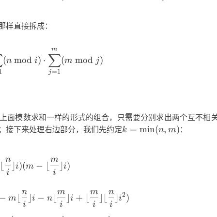
那样直接拆成：
m
\sum_{i=1}^n(n\ \text{mod}\ i)
∑
∑
(
mod
)
⋅
(
mod
)
n
i
m
j
1
=
1
j
上面模数求和一样的形式的组合，只需要分别求出两个互不相
k =
；接下来处理右边部分，我们先约定
=
min
(
,
)
：
k
n
m
\min(n,
m)
\begin{aligned} 原式 &= \sum_{i=1}^k
n
m
⌊
⌋
)
(
−
⌊
⌋
)
i
m
i
i
i
n
m
m
n
2
−
⌊
⌋
−
⌊
⌋
+
⌊
⌋
⌊
⌋
)
m
i
n
i
i
i
i
i
i