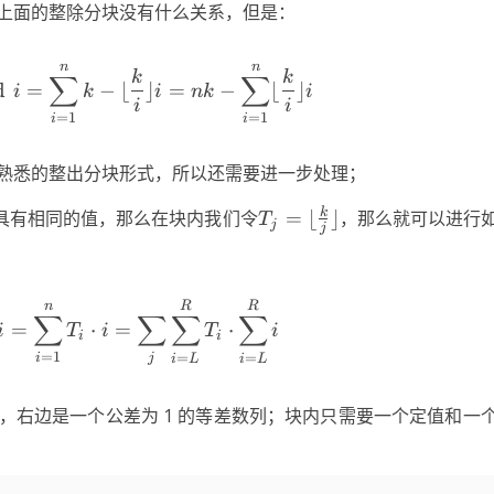
上面的整除分块没有什么关系，但是：
n
n
\sum_{i=1}^n k\mod i = \sum_{i=1}
k
k
∑
∑
d
=
−
⌊
⌋
=
−
⌊
⌋
i
k
i
nk
i
i
i
=
1
=
1
i
i
熟悉的整出分块形式，所以还需要进一步处理；
T_j =
k
具有相同的值，那么在块内我们令
=
⌊
⌋
，那么就可以进行
T
j
j
r
\lfloor\frac{k}j\rfloor
\sum_{i=1}^n \lfloor\frac{k}i\r
n
R
R
∑
∑
∑
∑
=
⋅
=
⋅
i
T
i
T
i
i
i
=
1
=
=
i
j
i
L
i
L
，右边是一个公差为 1 的等差数列；块内只需要一个定值和一