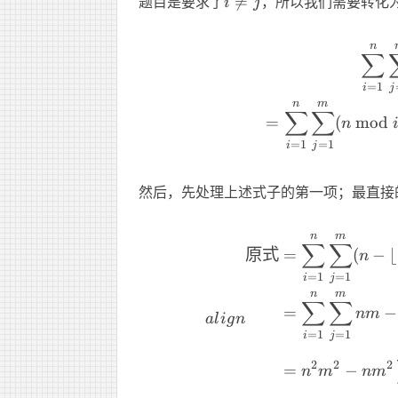
i\ne
题目是要求了

=
，所以我们需要转化
i
j
j
n
∑
=
1
i
j
n
m
∑
∑
=
(
mod
n
=
1
=
1
i
j
然后，先处理上述式子的第一项；最直接
n
m
∑
∑
原式
=
(
−
⌊
n
=
1
=
1
i
j
n
m
∑
∑
=
−
nm
a
l
i
g
n
=
1
=
1
i
j
2
2
2
=
−
n
m
n
m