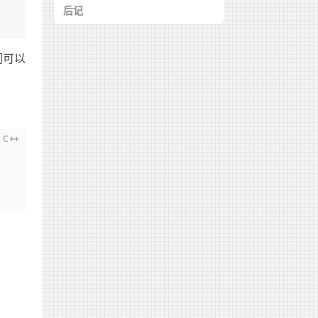
后记
参考资料
们可以
ac{n}
or}\rfloor