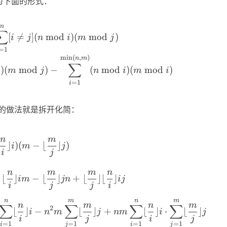
为下面的形式：
m
\sum_{i=1}^n\sum_{j=1}^m[i\ne j
∑
[

=
]
(
mod
)
(
mod
)
i
j
n
i
m
j
=
1
m
i
n
(
,
)
n
m
∑
)
(
mod
)
−
(
mod
)
(
mod
)
i
m
j
n
i
m
i
=
1
i
的做法就是拆开化简：
n
m
{align} \begin{aligned} 原式 &= \su
⌋
)
(
−
⌊
⌋
)
i
m
j
i
j
n
m
m
n
⌊
⌋
−
⌊
⌋
+
⌊
⌋
⌊
⌋
im
jn
ij
i
j
j
i
n
m
n
m
n
m
n
m
∑
∑
∑
∑
2
⌊
⌋
−
⌊
⌋
+
⌊
⌋
⋅
⌊
⌋
i
n
m
j
nm
i
j
i
j
i
j
=
1
=
1
=
1
=
1
i
j
i
j