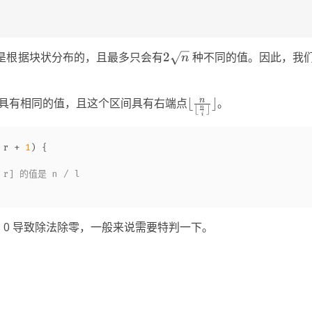
2\sqrt{n}
是根据块状分布的，且最多只会有
2
种不同的值。因此，我
n
rfloor
\lfloor \fr
n
具有相同的值，且这个区间具有右端点
⌊
⌋
。
n
⌊
⌋
i
{\lfloor\frac{n}i\rflo
 r + 
1
) {
, r] 的值是 n / l
 0 导致除法除零，一般来说需要特判一下。