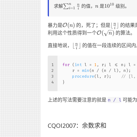
n
\sum_{i=1}^n
n
10^{10}
10
n
求解
的值，
是
1
0
级别。
∑
n
=
1
i
i
\frac{n}i
\mathcal{O}
\lfloor
n
暴力是
(
)
的，死了；但是
⌊
⌋
的结果
O
n
i
(n)
\frac{n}i\
\mathcal{O}
利用这个性质得到一个
(
)
的算法。
O
n
(\sqrt{n})
\lfloor
n
直接地说，
⌊
⌋
的值在一段连续的区间内
i
\frac{n}i\rfloor
1
for
 (
int
 l = 
1
, r; l <= n; l =
2
    r = 
min
(n / (n / l), n);
3
procedure
(l, r);	
// [l
4
}
上述的写法需要注意的就是
可能为
n / l
CQOI2007：余数求和