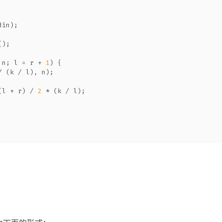
din);
();
 n; l = r + 
1
) {
/ (k / l), n);
(l + r) / 
2
 * (k / l);