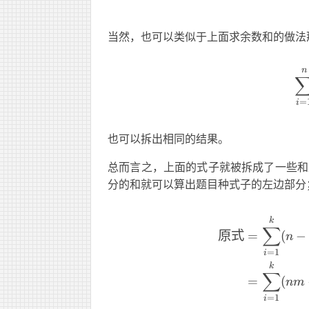
当然，也可以类似于上面求余数和的做法
n
=
i
也可以拆出相同的结果。
总而言之，上面的式子就被拆成了一些和
分的和就可以算出题目种式子的左边部分
k
∑
原式
=
(
−
n
=
1
i
k
∑
=
(
nm
=
1
i