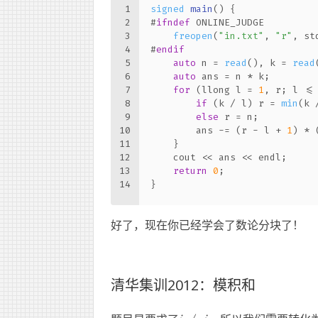
1
signed
main
()
{
2
#
ifndef
 ONLINE_JUDGE
3
freopen
(
"in.txt"
, 
"r"
, st
4
#
endif
5
auto
 n = 
read
(), k = 
read
6
auto
 ans = n * k;
7
for
 (llong l = 
1
, r; l <=
8
if
 (k / l) r = 
min
(k 
9
else
 r = n;
10
        ans -= (r - l + 
1
) * 
11
    }
12
    cout << ans << endl;
13
return
0
;
14
}
好了，现在你已经学会了数论分块了！
清华集训2012：模积和