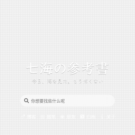
今日、海を見た。もう怖くない
博客
随笔
朋友
归档
关于