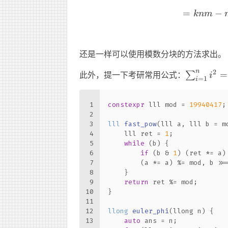
=
−
knm
还是一样可以使用模数分块的方法求出。
n
2
\sum_{i=
此外，提一下考研常用公式：
=
∑
i
=
1
i
i^2
\frac16n
1
constexpr
 lll mod = 
19940417
;
(2n+1)
2
3
lll 
fast_pow
(lll a, lll b = m
4
    lll ret = 
1
;
5
while
 (b) {
6
if
 (b & 
1
) (ret *= a)
7
        (a *= a) %= mod, b >>
8
    }
9
return
 ret %= mod;
10
}
11
12
llong 
euler_phi
(llong n)
{
13
auto
 ans = n;