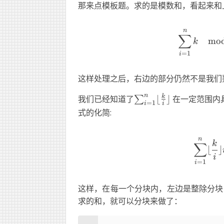
那来点模板题。求的是模数和，看起来和
n
∑
mo
k
=
1
i
这样处理之后，右边的部分仍然不是我们
n
\sum_{i=1}^n
k
我们已经知道了
⌊
⌋
在一定范围内
∑
=
1
i
i
\lfloor\frac{k}i\rfloo
式的化简:
n
k
∑
⌊
⌋
i
=
1
i
这样，在每一个分块内，左边是整除分块
求的和，就可以分块来做了：