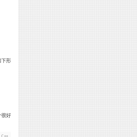
^n k - \lfloor\frac{k}i\rfloor i = nk - \su
如下形
floor i = \sum_{i=1}^n T_i\cdot i = \sum_
个很好