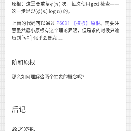
n)
\phi(n)
\gcd
原根：这需要重复
(
)
次，每次使用
g
cd
检查——
ϕ
n
\mathcal
这一步是
(
(
)
lo
g
)
的。
O
ϕ
n
n
O(\phi(n)\log
上面的代码可以通过
P6091 【模板】原根
。需要注
n)
意虽然最小原根有这个理论界限，但是求的时候只遍
1
\lceil
历到
⌈
⌉
似乎会暴毙……
n
4
n^\frac14\rceil
阶和原根
那么如何理解这两个抽象的概念呢？
后记
参考资料