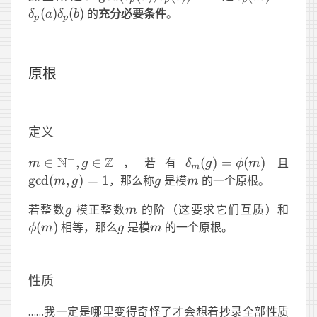
(
)
(
)
的
充分必要条件
。
δ
a
δ
b
p
p
原根
定义
+
N
Z
m \in
\delta_m(g)=\phi(m)
\gcd
∈
,
∈
，若有
(
)
=
(
)
且
m
g
δ
g
ϕ
m
m
\N^+,g\in\Z
g
m
g
cd
(
,
)
=
1
，那么称
是模
的一个原根。
m
g
g
m
g
m
\phi
若整数
模正整数
的阶（这要求它们互质）和
g
m
g
m
(
)
相等，那么
是模
的一个原根。
ϕ
m
g
m
性质
……我一定是哪里变得奇怪了才会想着抄录全部性质