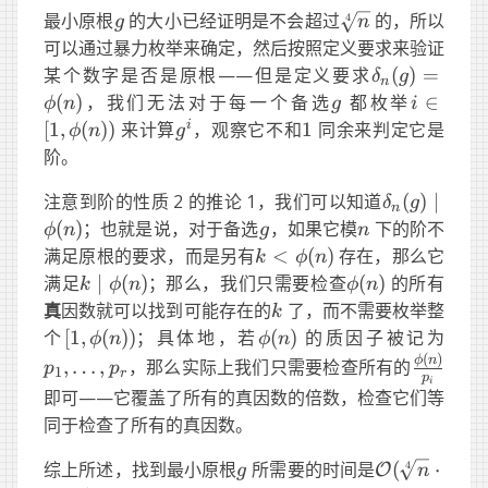
g
\sqrt[4]
最小原根
的大小已经证明是不会超过
的，所以
4
g
n
{n}
可以通过暴力枚举来确定，然后按照定义要求来验证
\delta_n(g)
某个数字是否是原根——但是定义要求
(
)
=
δ
g
n
g
i\in[1,\
(
)
，我们无法对于每一个备选
都枚举
∈
ϕ
n
g
i
g^i
1
i
[
1
,
(
))
来计算
，观察它不和
1
同余来判定它是
ϕ
n
g
阶。
\delta_n(g
注意到阶的性质 2 的推论 1，我们可以知道
(
)
∣
δ
g
n
g
n
(
)
；也就是说，对于备选
，如果它模
下的阶不
ϕ
n
g
n
k <
满足原根的要求，而是另有
<
(
)
存在，那么它
k
ϕ
n
\phi(n)
k\mid\phi(n)
\phi(n)
满足
∣
(
)
；那么，我们只需要检查
(
)
的所有
k
ϕ
n
ϕ
n
k
真
因数就可以找到可能存在的
了，而不需要枚举整
k
[1,\phi(n))
\phi(n)
p_1,
个
[
1
,
(
))
；具体地，若
(
)
的质因子被记为
ϕ
n
ϕ
n
(
)
\frac{\p
ϕ
n
,
…
,
，那么实际上我们只需要检查所有的
p
p
1
r
p
i
{p_i}
即可——它覆盖了所有的真因数的倍数，检查它们等
同于检查了所有的真因数。
g
\mathcal{O
综上所述，找到最小原根
所需要的时间是
(
⋅
4
O
g
n