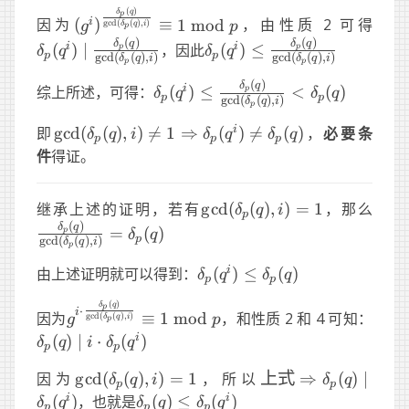
(
)
i)}<\delta_p(q)
(g^i)^{\frac{\delta_p(q)}
\del
δ
q
p
i
因为
(
)
≡
1
mod
，由性质 2 可得
g
c
d
(
(
)
,
)
g
p
δ
q
i
p
{\gcd(\delta_p(q),
{\gc
(
)
(
)
\delta_p(q^i)\le\frac{\del
δ
q
δ
q
i
i
(
)
∣
，因此
(
)
≤
p
p
δ
q
δ
q
i)}}\equiv1\
p
p
g
c
d
(
(
)
,
)
g
c
d
(
(
)
,
)
δ
q
i
δ
q
i
p
p
{\gcd(\delta_p(q), i)}
\text{mod}\ p
(
)
\delta_p(q^i)\le\frac{\delta_p(q
δ
q
i
综上所述，可得：
(
)
≤
<
(
)
p
δ
q
δ
q
p
p
g
c
d
(
(
)
,
)
δ
q
i
p
{\gcd(\delta_p(q), i)
<\delta_p(q)
\gcd(\delta_p(q),
i
即
g
cd
(
(
)
,
)

=
1
⇒
(
)

=
(
)
，
必要条
δ
q
i
δ
q
δ
q
p
p
p
i)\ne1\Rightarrow
件
得证。
\delta_p(q^i)\ne\delta_p(q)
\gcd(\delta_p(q),
\fra
继承上述的证明，若有
g
cd
(
(
)
,
)
=
1
，那么
δ
q
i
p
i)=1
{\gc
(
)
δ
q
=
(
)
p
δ
q
p
g
c
d
(
(
)
,
)
δ
q
i
i)}=
p
\delta_p(q^i)\le\delta_p(q)
i
由上述证明就可以得到：
(
)
≤
(
)
δ
q
δ
q
p
p
(
)
g^{i\cdot\frac{\delta_p(q)}
\del
δ
q
p
⋅
i
因为
≡
1
mod
，和性质 2 和 4 可知：
g
c
d
(
(
)
,
)
g
p
δ
q
i
p
{\gcd(\delta_p(q),
i\cd
i
(
)
∣
⋅
(
)
δ
q
i
δ
q
p
p
i)}}\equiv1\ \text{mod}\ p
\gcd(\delta_p(q),
上
因为
g
cd
(
(
)
,
)
=
1
，所以
上式
⇒
(
)
∣
δ
q
i
δ
q
p
p
i)=1
\Rightarrow\delta
\delta_p(q)\le\delta_p(q^i)
i
i
(
)
，也就是
(
)
≤
(
)
δ
q
δ
q
δ
q
p
p
p