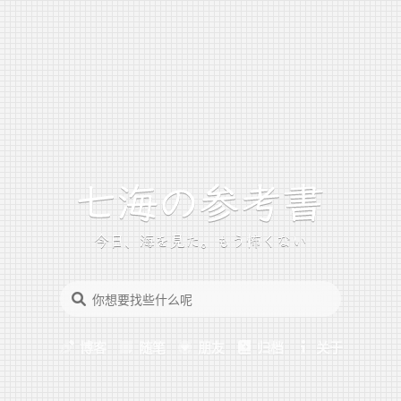
今日、海を見た。もう怖くない
博客
随笔
朋友
归档
关于