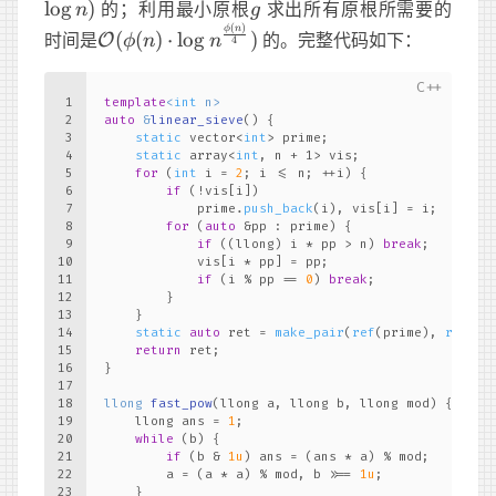
(\sqrt[4]n\c
g
lo
g
)
的；利用最小原根
求出所有原根所需要的
n
g
n)
(
)
\mathcal O
ϕ
n
时间是
(
(
)
⋅
lo
g
)
的。完整代码如下：
O
ϕ
n
n
4
(\phi(n)\cdot\log
n^{\frac{\phi(n)}4})
1
template
<
int
 n>
2
auto
 &
linear_sieve
()
{
3
static
 vector<
int
> prime;
4
static
 array<
int
, n + 1> vis;
5
for
 (
int
 i = 
2
; i <= n; ++i) {
6
if
 (!vis[i])
7
            prime.
push_back
(i), vis[i] = i;
8
for
 (
auto
 &pp : prime) {
9
if
 ((llong) i * pp > n) 
break
;
10
            vis[i * pp] = pp;
11
if
 (i % pp == 
0
) 
break
;
12
        }
13
    }
14
static
auto
 ret = 
make_pair
(
ref
(prime), 
ref
(vi
15
return
 ret;
16
}
17
18
llong 
fast_pow
(llong a, llong b, llong mod)
{
19
    llong ans = 
1
;
20
while
 (b) {
21
if
 (b & 
1u
) ans = (ans * a) % mod;
22
        a = (a * a) % mod, b >>= 
1u
;
23
    }