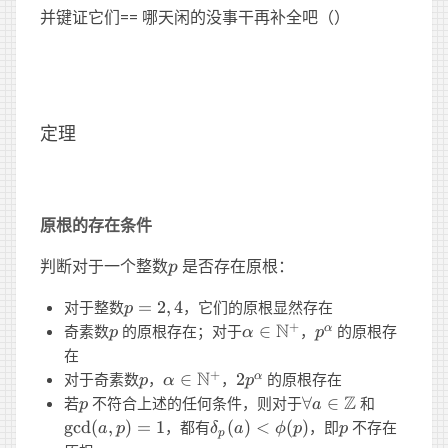
并键证它们== 哪天闲的没事干再补全吧（）
定理
原根的存在条件
p
判断对于一个整数
是否存在原根：
p
p=2,4
对于整数
=
2
,
4
，它们的原根显然存在
p
p
\alpha\in\N^+
N
p^\alpha
+
奇素数
的原根存在；对于
∈
，
的原根存
α
p
α
p
在
p
\alpha\in\N^+
N
2p^\alpha
+
对于奇素数
，
∈
，
2
的原根存在
α
p
α
p
p
\forall
Z
\gcd(a,
若
不符合上述的任何条件，则对于
∀
∈
和
p
a
a\in\Z
p)=1
\delta_p(a)
p
g
cd
(
,
)
=
1
，都有
(
)
<
(
)
，即
不存在
a
p
δ
a
ϕ
p
p
p
< \phi(p)