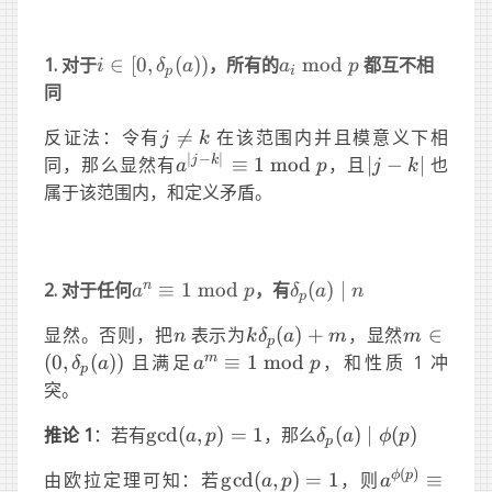
i\in[0,
a_i\
1. 对于
∈
[
0
,
(
))
，所有的
mod
都互不相
i
δ
a
a
p
p
i
\delta_p(a))
\text{mod}\
同
p
j\ne
反证法：令有

=
在该范围内并且模意义下相
j
k
k
∣
−
∣
a^{|j-
|j-
j
k
同，那么显然有
≡
1
mod
，且
∣
−
∣
也
a
p
j
k
k|}\equiv1\
k|
属于该范围内，和定义矛盾。
\text{mod}\
p
a^n \equiv
\delta_p(a)
n
2. 对于任何
≡
1
mod
，有
(
)
∣
a
p
δ
a
n
p
1\
\mid n
n
k\delta_p(a)
m \in (
显然。否则，把
表示为
(
)
+
，显然
∈
n
k
δ
a
m
m
\text{mod}\
p
+ m
\delta_p(
a^m \equiv
m
(
0
,
(
))
且满足
≡
1
mod
，和性质 1 冲
p
δ
a
a
p
p
1\
突。
\text{mod}\
\gcd(a,
\delta_p(a)
推论 1
：若有
g
cd
(
,
)
=
1
，那么
(
)
∣
(
)
p
a
p
δ
a
ϕ
p
p
p)=1
\mid
(
)
\gcd(a,
a^{\phi(p)
ϕ
p
由欧拉定理可知：若
g
cd
(
,
)
=
1
，则
≡
a
p
a
\phi(p)