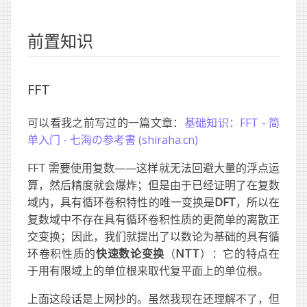
前置知识
FFT
可以看我之前写过的一篇文章：
基础知识：FFT - 简
单入门 - 七海の参考書 (shiraha.cn)
FFT 需要使用复数——这样就无法回避大量的浮点运
算，然后精度就会爆炸；但是由于已经证明了在复数
域内，具有循环卷积特性的唯一变换是
DFT
，所以在
复数域中不存在具有循环卷积性质的更简单的离散正
交变换；因此，我们就提出了以数论为基础的具有循
环卷积性质的
快速数论变换
（
NTT
）：它的特点在
于用有限域上的单位根来取代复平面上的单位根。
上面这段话是上网抄的。虽然我现在还理解不了，但