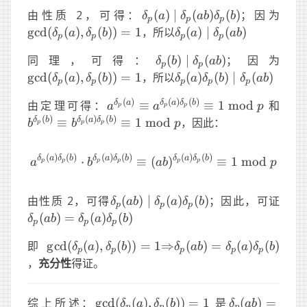
\delta_p(a)\mid\delta_p(ab
\gcd
由性质 2，可得：
(
)
∣
(
)
(
)
；因为
δ
a
δ
ab
δ
b
p
p
p
\delta_p(a)\mid\delta
g
cd
(
(
)
,
(
))
=
1
，所以
(
)
∣
(
)
δ
a
δ
b
δ
a
δ
ab
p
p
p
p
\delta_p(b)\mid\delta_p(
\gcd
同理，可得：
(
)
∣
(
)
；因为
δ
b
δ
ab
p
p
\delta_p(a)\delta_p(b
g
cd
(
(
)
,
(
))
=
1
，所以
(
)
(
)
∣
(
)
δ
a
δ
b
δ
a
δ
b
δ
ab
p
p
p
p
p
(
)
(
)
(
)
a^{\delta_p(a)}\equiv
b^{\
δ
a
δ
a
δ
b
由定理可得：
≡
≡
1
mod
和
a
a
p
p
p
p
a^{\delta_p(a)\delta_p(b)}\equiv
b^{\
(
)
(
)
(
)
δ
b
δ
a
δ
b
≡
≡
1
mod
，因此：
b
b
p
p
p
p
\text{mod}\ p
\tex
(
)
(
)
(
)
(
)
(
)
(
)
δ
a
δ
b
δ
a
δ
b
δ
a
δ
b
a^{\delta_p(a)\delta
⋅
≡
(
)
≡
1
mod
a
b
ab
p
p
p
p
p
p
p
\delta_p(ab)\mid\delta_p(a)\del
\del
由性质 2，可得
(
)
∣
(
)
(
)
；因此，可证
δ
ab
δ
a
δ
b
p
p
p
(
)
=
(
)
(
)
δ
ab
δ
a
δ
b
p
p
p
\gcd(\delta_p(a),\delta_p(b))=1
\Rightarrow
\delta_p(ab)=\delta_p
即
g
cd
(
(
)
,
(
))
=
1
⇒
(
)
=
(
)
(
)
δ
a
δ
b
δ
ab
δ
a
δ
b
p
p
p
p
p
，
充分性
得证。
\gcd(\delta_p(a),\delta_p(b))=1
\delta_p(ab)
综上所述：
g
cd
(
(
)
,
(
))
=
1
是
(
)
=
δ
a
δ
b
δ
ab
p
p
p