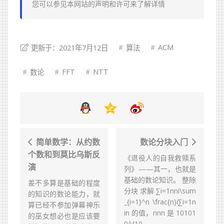
您可以参见本网站的
声明
和
许可
来了解详情
ACM
更新于：2021年7月12日
算法
FFT
NTT
数论
简单数学：从约数
数论分块入门
个数和到莫比乌斯反
《退役人的自我救赎系
演
列》——其一，也就是
基础的数论知识。 整除
差不多算是基础的程度
分块 求解 ∑i=1nni\sum
的知识的数论能力，就
_{i=1}^n \frac{n}i∑i=1n​
算已经不参加弹幕神乐
in​ 的值，nnn 是 10101
的巫女想必也是应该要
0^{10...