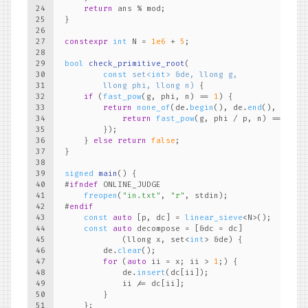
24
return
 ans % mod;
25
}
26
27
constexpr
int
 N = 
1e6
 + 
5
;
28
29
bool
check_primitive_root
(
30
const
 set<
int
> &de, llong g,
31
        llong phi, llong n)
{
32
if
 (
fast_pow
(g, phi, n) == 
1
) {
33
return
none_of
(de.
begin
(), de.
end
(), [&](
i
34
return
fast_pow
(g, phi / p, n) == 
1
;
35
        });
36
    } 
else
return
false
;
37
}
38
39
signed
main
()
{
40
#
ifndef
 ONLINE_JUDGE
41
freopen
(
"in.txt"
, 
"r"
, stdin);
42
#
endif
43
const
auto
 [p, dc] = 
linear_sieve
<N>();
44
const
auto
 decompose = [&dc = dc]
45
            (llong x, set<
int
> &de) {
46
        de.
clear
();
47
for
 (
auto
 ii = x; ii > 
1
;) {
48
            de.
insert
(dc[ii]);
49
            ii /= dc[ii];
50
        }
51
    };