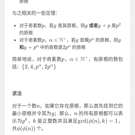
原根
与之相关的一些定理：
p
g
g
g+p
p^2
2
对于奇素数
，若
是其原根，则
或者
+
是
p
g
g
g
p
p
的原根
p
\alpha
N
g
p^\alpha
g
+
对于奇素数
，
∈
，若
是模
的原根，则
α
p
α
g
p
g
\in
g+p^\alpha
2p^\alpha
和
+
中的奇数是
2
的原根
α
α
g
p
p
\N^+
+
N
p
\alpha\in\N^+
简单地说，对于奇素数
，
∈
，有原根的数包
p
α
\
α
α
括：
{
2
,
4
,
,
2
}
p
p
{2,4,p^\alpha,2p^\alpha\}
求法
n
对于一个数
，如果它存在原根，那么首先找到它的
n
g
n
最小原根并令其为
；那么，
的所有原根都可以表
g
n
g^k
k
\gcd(\phi(n),k)=1
k
示为
，
是正整数并且满足
g
cd
(
(
)
,
)
=
1
，
g
k
ϕ
n
k
\phi(\phi(n))
共
(
(
))
个。
ϕ
ϕ
n