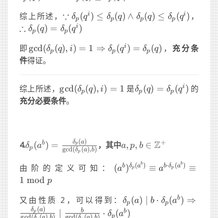
\delta_p(q^i)
∵
\because
\the
i
i
综上所述，
(
)
≤
(
)
∧
(
)
≤
(
)
，
δ
q
δ
q
δ
q
δ
q
p
p
p
p
\delta_p(q^i)\le\delta_p(q)
\del
∴
i
(
)
=
(
)
δ
q
δ
q
p
p
\and
\gcd(\delta_p(q),
i
即
g
cd
(
(
)
,
)
=
1
⇒
(
)
=
(
)
，
充分条
\delta_p(q)\le\delta_p(q^i)
δ
q
i
δ
q
δ
q
p
p
p
i)=1\Rightarrow
件
得证。
\delta_p(q^i)=\delta_p(q)
\gcd(\delta_p(q),
\delta_p(q)=\delta_
i
综上所述，
g
cd
(
(
)
,
)
=
1
是
(
)
=
(
)
的
δ
q
i
δ
q
δ
q
p
p
p
i)=1
充分必要条件
。
(
)
\delta_p(a^b) =
a, p,
δ
a
+
Z
b
4.
(
)
=
，其中
,
,
∈
p
δ
a
a
p
b
p
g
c
d
(
(
)
,
)
δ
a
b
p
\frac{\delta_p(a)}
b \in
{\gcd(\delta_p(a),
\Z^+
(a^b)^{\delta_p(a^b)
b
b
(
)
⋅
(
)
b
δ
a
b
δ
a
由阶的定义可知：
(
)
≡
≡
a
a
p
p
b)}
a^{b\cdot\delta_p(a^b)}
1
mod
p
\text{mod} \ p
\delta_p(a)\mid
b
又由性质 2，可以得到：
(
)
∣
⋅
(
)
⇒
δ
a
b
δ
a
p
p
b\cdot\delta_p(a^b)
(
)
δ
a
b
b
∣
⋅
(
)
p
δ
a
p
g
c
d
(
(
)
,
)
g
c
d
(
(
)
,
)
δ
a
b
δ
a
b