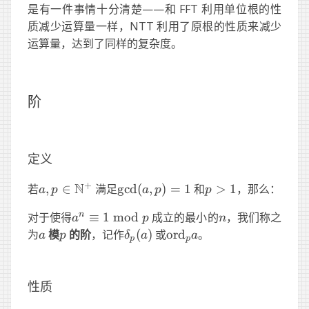
是有一件事情十分清楚——和 FFT 利用单位根的性
质减少运算量一样，NTT 利用了原根的性质来减少
运算量，达到了同样的复杂度。
阶
定义
+
N
a,
\gcd(a,
p>1
若
,
∈
满足
g
cd
(
,
)
=
1
和
>
1
，那么：
a
p
a
p
p
p\in\N^+
p)=1
a^n \equiv
n
n
对于使得
≡
1
mod
成立的最小的
，我们称之
a
p
n
1\
a
p
\delta_p(a)
\text{ord}_pa
为
模
的阶
，记作
(
)
或
ord
。
a
p
δ
a
a
p
p
\text{mod}\
p
性质