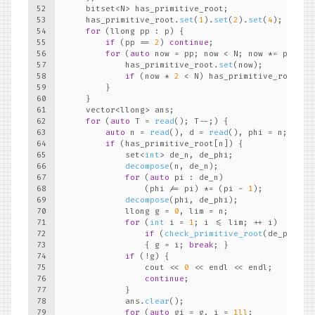
52
    bitset<N> has_primitive_root;
53
    has_primitive_root.
set
(
1
).
set
(
2
).
set
(
4
);
54
for
 (llong pp : p) {
55
if
 (pp == 
2
) 
continue
;
56
for
 (
auto
 now = pp; now < N; now *= pp) {
57
            has_primitive_root.
set
(now);
58
if
 (now * 
2
 < N) has_primitive_root.
se
59
        }
60
    }
61
    vector<llong> ans;
62
for
 (
auto
 T = 
read
(); T--;) {
63
auto
 n = 
read
(), d = 
read
(), phi = n;
64
if
 (has_primitive_root[n]) {
65
            set<
int
> de_n, de_phi;
66
decompose
(n, de_n);
67
for
 (
auto
 pi : de_n)
68
                (phi /= pi) *= (pi - 
1
);
69
decompose
(phi, de_phi);
70
            llong g = 
0
, lim = n;
71
for
 (
int
 i = 
1
; i <= lim; ++ i)
72
if
 (
check_primitive_root
(de_phi, i
73
                { g = i; 
break
; }
74
if
 (!g) {
75
                cout << 
0
 << endl << endl;
76
continue
;
77
            }
78
            ans.
clear
();
79
for
 (
auto
 gi = g, i = 
1ll
;