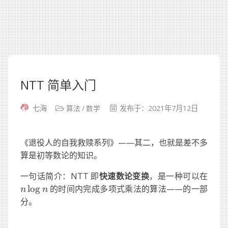
NTT 简单入门
算法
数学
七海
发布于：2021年7月12日
《退役人的自我救赎系列》——其二，也就是差不多
算是初等数论的知识。
n\lo
一句话简介：NTT 即
快速数论变换
，是一种可以在
n
lo
g
的时间内完成多项式乘法的算法——的一部
n
n
分。