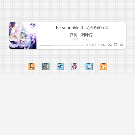
be your shield
- めらみぽっぷ
作词 : 凋叶棕
作曲 : ZUN
be your shield
00:00
/
05:06
Vocal:めらみぽっぷ Arrange:RD-Sounds
1
-永遠の幸福-
みぃ
Album:凋叶棕 - ＜徒＞
原曲：東方妖々夢 ～ Ancient Temple
2
童遊
めらみぽっぷ
人は誰も、 (无论何人)
迷いを抱え、生きるのだと、わが主の曰く。 (都不得不怀
3
絶対的一方通行
揣着迷惘而活，我的主人如是说)
そう、 (于是)
めらみぽっぷ
声明
·
许可
·
怀旧
|
Hexo
·
自炊 Volantis
·
·
Vercel
迷いを破り、強くなるのだと、わが師も、かつて、曰
く。 (就必须斩断迷惘，变得强大，我的师父也曾如是说)
その迷いでさえ、半人前分。 (我的迷惘，虽只有半人分
4
幻想少女物語
めらみぽっぷ
皖ICP备2020015994号-2
無力さだけがただ募るような。 (唯独这份无力感，却愈积
量)
強くなりたいと願いはすれど、 (渴望变得强大，这般许
愈深)
5
都落ち
ヨルシカ
Copyright © 2020-2023
白羽七海
焦りだけが膨らんでいく。 (但愈发膨胀的却只有焦虑)
愿)
小さな胸のその内側に (在那小小胸口的内侧)
6
愚者の独白
アンティーカ
未熟な炎を揺らめかせ (让未成熟的火焰晃动不息)
愚直に突き進むことしか知らない (唯有愚直地一往无前，
7
be your shield
めらみぽっぷ
幽き、覚悟一つ (淡然的，一份觉悟)
其余一概不知)
（あなたの盾となれるならば。——それだけで、いいの
8
ヒカリ
めらみぽっぷ
だろう…？） (（若能成为您的盾的话。——只须这般，便
人は誰も、 (无论何人)
己を征し、戦うのだと、わが師の、かつて、曰く。 (都不
足够了吧…？）)
9
空種 -そらたね- -acoustic arrange-
南條愛乃