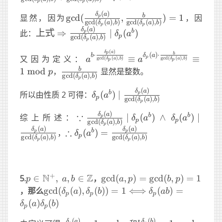
\Rightarrow
p
p
\frac{\delta_p(a)}
(
)
\gcd(\frac{\delta_p(a)}
δ
a
b
显然，因为
g
cd
(
,
)
=
1
，因
p
g
c
d
(
(
)
,
)
g
c
d
(
(
)
,
)
δ
a
b
δ
a
b
{\gcd(\delta_p(a),
p
p
{\gcd(\delta_p(a), b)},
(
)
上式\Rightarrow
δ
a
b
此：
上式
⇒
∣
(
)
p
δ
a
p
b)}\mid \frac{b}
g
c
d
(
(
)
,
)
\frac{b}
δ
a
b
p
\frac{\delta_p(a)}
{\gcd(\delta_p(a),
{\gcd(\delta_p(a),
(
)
{\gcd(\delta_p(a),
a^{b\cdot\frac{\delta_p(a)}
δ
a
p
b
⋅
(
)
⋅
b
δ
a
又因为定义：
≡
≡
p
g
c
d
(
(
)
,
)
g
c
d
(
(
)
,
)
a
a
b)}\cdot\delta_p(a^b)
δ
a
b
δ
a
b
b)})=1
p
p
b)}\mid\delta_p(a^b)
{\gcd(\delta_p(a),
\frac{b}
b
1
mod
，
显然是整数。
p
g
c
d
(
(
)
,
)
b)}}\equiv
δ
a
b
p
{\gcd(\delta_p(a),
a^{\delta_p(a)\cdot\frac{b}
(
)
\delta_p(a^b)\mid\frac{\delta
δ
a
b)}
b
所以由性质 2 可得：
(
)
∣
p
δ
a
p
{\gcd(\delta_p(a), b)}}
g
c
d
(
(
)
,
)
δ
a
b
p
{\gcd(\delta_p(a), b)}
\equiv 1\ \text{mod}\ p
(
)
\because \frac{\delta_p(
δ
a
∵
b
b
综上所述：
∣
(
)
∧
(
)
∣
p
δ
a
δ
a
p
p
g
c
d
(
(
)
,
)
δ
a
b
p
{\gcd(\delta_p(a),
(
)
(
)
\therefore
δ
a
δ
a
∴
b
，
(
)
=
p
p
δ
a
p
g
c
d
(
(
)
,
)
g
c
d
(
(
)
,
)
b)}\mid\delta_p(a^b)\ \a
δ
a
b
δ
a
b
p
p
\delta_p(a^b)=\frac{\delta_p(a)}
\delta_p(a^b)\mid\frac{\delta_p(
{\gcd(\delta_p(a), b)}
{\gcd(\delta_p(a), b)}
+
N
Z
p \in
\gcd(a,
5.
∈
,
,
∈
，
g
cd
(
,
)
=
g
cd
(
,
)
=
1
p
a
b
a
p
b
p
\N^+,\
p) =
\gcd(\delta_p(a),\delta_p(b))=1
\iff
\delta_p(ab)=\de
，那么
g
cd
(
(
)
,
(
))
=
1
⟺
(
)
=
δ
a
δ
b
δ
ab
p
p
p
a,
\gcd(b,
(
)
(
)
δ
a
δ
b
p
p
b\in\Z
p) = 1
(
)
(
)
δ
a
δ
b