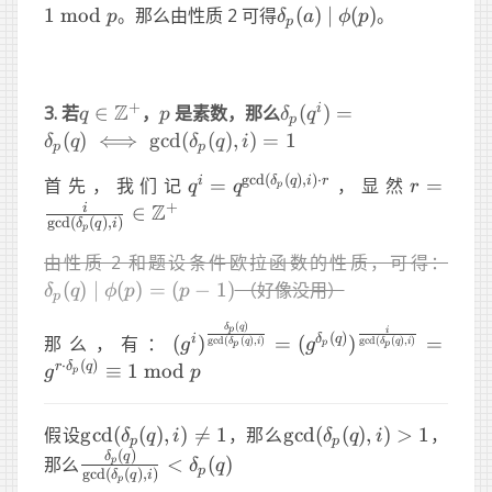
p) = 1
\equiv 1 
\delta_p(a)
1
mod
。那么由性质 2 可得
(
)
∣
(
)
。
p
δ
a
ϕ
p
p
\text{mod}
\mid
\ p
\phi(p)
+
Z
q\in\Z^+
p
\delta_p(q^i)=\delta_
i
3. 若
∈
，
是素数，那么
(
)
=
q
p
δ
q
p
\iff \gcd(\delta_p(q), 
(
)
⟺
g
cd
(
(
)
,
)
=
1
δ
q
δ
q
i
p
p
g
c
d
(
(
)
,
)
⋅
q^i =
r=\frac
i
δ
q
i
r
首先，我们记
=
，显然
=
q
q
r
p
q^{\gcd(\delta_p(q),
i{\gcd(\
+
Z
i
∈
g
c
d
(
(
)
,
)
δ
q
i
p
i)\cdot r}
i)} \in\
\del
由性质 2 和题设条件欧拉函数的性质，可得：
\mi
(
)
∣
(
)
=
(
−
1
)
（好像没用）
δ
q
ϕ
p
p
p
\ph
(
)
(g^i)^{\frac{\delta_p(q)}
δ
q
p
(p-1
i
(
)
i
δ
q
那么，有：
(
)
=
(
)
=
g
c
d
(
(
)
,
)
g
c
d
(
(
)
,
)
g
g
δ
q
i
δ
q
i
p
p
p
{\gcd(\delta_p(q), i)}}=
⋅
(
)
r
δ
q
≡
1
mod
g
p
p
(g^{\delta_p(q)})^{\frac
i{\gcd(\delta_p(q),
\gcd(\delta_p(q),
\gcd(\delta_p(q),
i)}}=g^{r\cdot
假设
g
cd
(
(
)
,
)

=
1
，那么
g
cd
(
(
)
,
)
>
1
，
δ
q
i
δ
q
i
p
p
i)\ne1
i)>1
(
)
\delta_p(q)}\equiv1\
\frac{\delta_p(q)}
δ
q
那么
<
(
)
p
δ
q
p
g
c
d
(
(
)
,
)
δ
q
i
p
\text{mod}\ p
{\gcd(\delta_p(q),