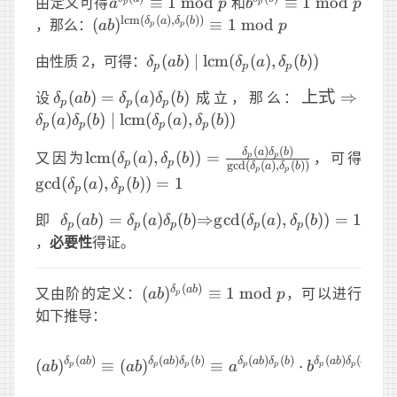
a^{\delta_p(a)}\equiv1\
b^{\delta_p(b)}\eq
由定义可得
≡
1
mod
和
≡
1
mod
a
p
b
p
p
p
\text{mod}\ p
\text{mod}\ p
lcm
(
(
)
,
(
))
(ab)^{\text{lcm}
δ
a
δ
b
，那么：
(
)
≡
1
mod
ab
p
p
p
(\delta_p(a),\delta_p(b))}\equiv1\
\delta_p(ab)\mid\text{lcm}
由性质 2，可得：
(
)
∣
lcm
(
(
)
,
(
))
δ
ab
δ
a
δ
b
\text{mod}\ p
p
p
p
(\delta_p(a),\delta_p(b))
\delta_p(ab)=\delta_p(a)\delta_p(b)
上式 \
设
(
)
=
(
)
(
)
成立，那么：
上式
⇒
δ
ab
δ
a
δ
b
p
p
p
\delta_p(a)
(
)
(
)
∣
lcm
(
(
)
,
(
))
δ
a
δ
b
δ
a
δ
b
p
p
p
p
(\delta_p(a)
(
)
(
)
\text{lcm}
\gcd
δ
a
δ
b
又因为
lcm
(
(
)
,
(
))
=
，可得
p
p
δ
a
δ
b
p
p
g
c
d
(
(
)
,
(
))
δ
a
δ
b
p
p
(\delta_p(a),\delta_p(b)) =
g
cd
(
(
)
,
(
))
=
1
δ
a
δ
b
p
p
\frac{\delta_p(a)\delta_p(b)}
{\gcd(\delta_p(a),\delta_p(b))}
\delta_p(ab)=\delta_p(a)\delta_p(b)
\Rightarrow
\gcd(\delta_p(a),\delta
即
(
)
=
(
)
(
)
⇒
g
cd
(
(
)
,
(
))
=
1
δ
ab
δ
a
δ
b
δ
a
δ
b
p
p
p
p
p
，
必要性
得证。
(
)
(ab)^{\delta_p(ab)}\equiv1\
δ
ab
又由阶的定义：
(
)
≡
1
mod
，可以进行
ab
p
p
\text{mod}\ p
如下推导：
(
)
(
)
(
)
(
)
(
)
(
)
(
)
δ
ab
δ
ab
δ
b
δ
ab
δ
b
δ
ab
δ
b
(ab)^{\delta_p(ab)}\
(
)
≡
(
)
≡
⋅
≡
ab
ab
a
b
p
p
p
p
p
p
p