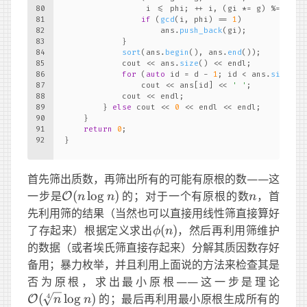
80
                 i <= phi; ++ i, (gi *= g) %= n) {
81
if
 (
gcd
(i, phi) == 
1
)
82
                    ans.
push_back
(gi);
83
            }
84
sort
(ans.
begin
(), ans.
end
());
85
            cout << ans.
size
() << endl;
86
for
 (
auto
 id = d - 
1
; id < ans.
size
();
87
                cout << ans[id] << 
' '
;
88
            cout << endl;
89
        } 
else
 cout << 
0
 << endl << endl;
90
    }
91
return
0
;
92
}
首先筛出质数，再筛出所有的可能有原根的数——这
\mathcal
n
一步是
(
lo
g
)
的；对于一个有原根的数
，首
O
n
n
n
O (n\log
先利用筛的结果（当然也可以直接用线性筛直接算好
n)
\phi(n)
了存起来）根据定义求出
(
)
，然后再利用筛维护
ϕ
n
的数据（或者埃氏筛直接存起来）分解其质因数存好
备用；暴力枚举，并且利用上面说的方法来检查其是
\ma
否为原根，求出最小原根——这一步是理论
(\sq
(
lo
g
)
的；最后再利用最小原根生成所有的
4
O
n
n