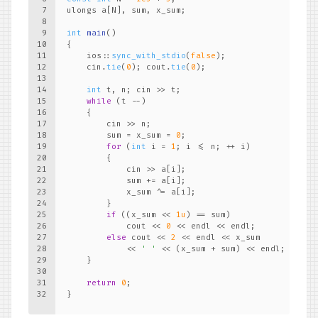
7
ulongs a[N], sum, x_sum;
8
9
int
main
()
10
{
11
    ios::
sync_with_stdio
(
false
);
12
    cin.
tie
(
0
); cout.
tie
(
0
);
13
14
int
 t, n; cin >> t;
15
while
 (t --)
16
    {
17
        cin >> n;
18
        sum = x_sum = 
0
;
19
for
 (
int
 i = 
1
; i <= n; ++ i)
20
        {
21
            cin >> a[i];
22
            sum += a[i];
23
            x_sum ^= a[i];
24
        }
25
if
 ((x_sum << 
1u
) == sum)
26
            cout << 
0
 << endl << endl;
27
else
 cout << 
2
 << endl << x_sum
28
            << 
' '
 << (x_sum + sum) << endl;
29
    }
30
31
return
0
;
32
}