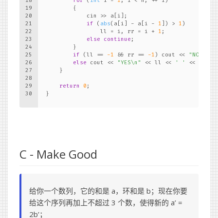
18
for
 (
int
 i = 
1
; i < n; ++ i)
19
        {
20
            cin >> a[i];
21
if
 (
abs
(a[i] - a[i - 
1
]) > 
1
)
22
                ll = i, rr = i + 
1
;
23
else
continue
;
24
        }
25
if
 (ll == 
-1
 && rr == 
-1
) cout << 
"NO"
 << 
26
else
 cout << 
"YES\n"
 << ll << 
' '
 << rr <<
27
    }
28
29
return
0
;
30
}
C - Make Good
给你一个数列，它的和是 a，环和是 b；现在你要
给这个序列再加上不超过 3 个数，使得新的 a’ =
2b’；