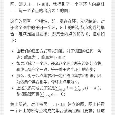
图，连边 i → i - a[i]，就得到了一个基环内向森林
——每一个节点的出度为 1 的图；
这样的图有一个特性，即一定存在环；先说结论，对
于这个图中的任何一个环，环上的所有节点构成的集
合一定满足题目要求：即集合内点的和为 0；证明如
下：
由我们的建图方式可以知道，对于该图的任何一条
边；起点为 i，终点为 i - a[i]；
如果形成了一个环，那么这个环上所有边的起点集
和终点集完全一致，等于处于这个环上的点集；
那么，对于起点集求和一定和终点集求和相等；因
为这两个集合相等；令环上点集为 S；
\sum_{i
上述关系写成式子就是
=
(
−
)
，
∑
∑
i
i
a
i
∈
∈
i
S
i
S
\in S} i
\sum_{i
移项整理可得
=
0
；
∑
a
i
∈
i
S
=
\in S}
\sum_{i
综上所述，对于按照 i → i - a[i] 建立的图，图上任意
a_i = 0
\in S}
一个环上的所有点构成的集合就满足题目要求；且这
(i - a_i)