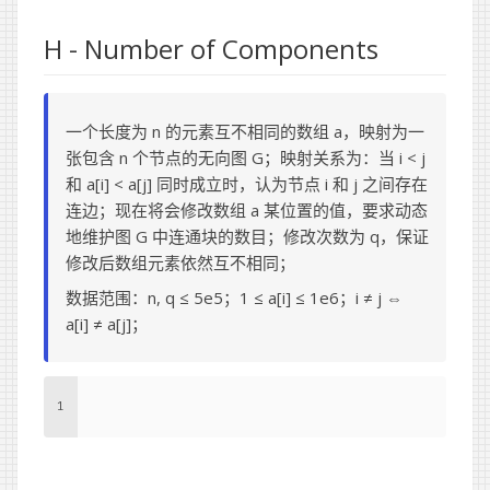
H - Number of Components
一个长度为 n 的元素互不相同的数组 a，映射为一
张包含 n 个节点的无向图 G；映射关系为：当 i < j
和 a[i] < a[j] 同时成立时，认为节点 i 和 j 之间存在
连边；现在将会修改数组 a 某位置的值，要求动态
地维护图 G 中连通块的数目；修改次数为 q，保证
修改后数组元素依然互不相同；
数据范围：n, q ≤ 5e5；1 ≤ a[i] ≤ 1e6；i ≠ j ⇔
a[i] ≠ a[j]；
1