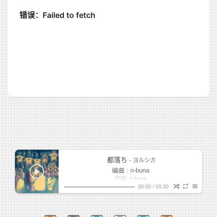
都落ち
- ヨルシカ
编曲 : n-buna
作词 : n-buna
作曲 : n-buna
00:00
/
00:30
花咲くや 赤ら引く頬に (红染脸颊 似春临花绽开)
1
-永遠の幸福-
みぃ
さざなみ寄るは海 (海面泛起 阵阵涟漪)
貴方は水際一人微笑むだけ (唯见你于岸边独自微笑)
2
童遊
めらみぽっぷ
今、思い出に僕は都落ち (此刻、我渐落忆京)