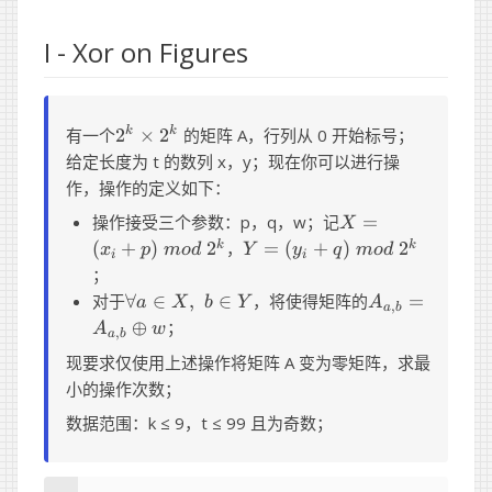
I - Xor on Figures
2^k
有一个
2
×
2
的矩阵 A，行列从 0 开始标号；
k
k
×
给定长度为 t 的数列 x，y；现在你可以进行操
2^k
作，操作的定义如下：
X =
操作接受三个参数：p，q，w；记
=
X
(x_i+p)\
Y =
(
+
)
2
，
=
(
+
)
2
k
k
x
p
m
o
d
Y
y
q
m
o
d
i
i
mod\
(y_i+q)\
；
2^k
mod\
\forall
A_{a,b}
对于
∀
∈
,
∈
，将使得矩阵的
=
a
X
b
Y
A
,
a
b
2^k
a \in
=
⊕
；
A
w
,
a
b
X, \ b
A_{a,b}
现要求仅使用上述操作将矩阵 A 变为零矩阵，求最
\in Y
\oplus
小的操作次数；
w
数据范围：k ≤ 9，t ≤ 99 且为奇数；