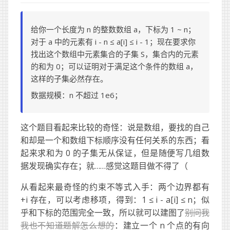
给你一个长度为 n 的整数数组 a，下标为 1 ~ n；
对于 a 中的元素有 i - n ≤ a[i] ≤ i - 1；现在要求你
找出这个数组中元素集合的子集 S，集合内的元素
的和为 0；可以证明对于满足这个条件的数组 a，
这样的子集必然存在。
数据规模：n 不超过 1e6；
这个题目看起来比较的奇怪：说是数组，要找的自己
和却是一个和数组下标顺序没有任何关系的东西；看
起来求和为 0 的子集无从保证，但是随便写几组数
据发现确实存在；就……感觉这题目做不得了（
从看起来最奇怪的约束不等式入手：两个边界都有
+i 存在，可以考虑移项，得到：1 ≤ i - a[i] ≤ n；似
乎和下标的范围完全一致，所以就可以建图了
别问我
我也不知道题解怎么想的
：建立一个 n 个点的有向