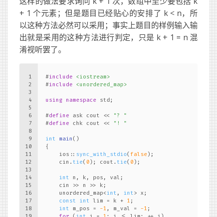
这样的做法要求询问 k + 1 次，数组中至少要包括 k
+ 1 个元素；但是题目已经贴心的安排了 k < n，所
以这种方法必然可以采用；事实上题目的样例输入输
出就是采用的这种方法进行判定，只是 k + 1 = n 混
淆视听罢了。
1
#
include
<iostream>
2
#
include
<unordered_map>
3
4
using
namespace
 std;
5
6
#
define
 ask cout << 
"? "
7
#
define
 chk cout << 
"! "
8
9
int
main
()
10
{
11
    ios::
sync_with_stdio
(
false
);
12
    cin.
tie
(
0
); cout.
tie
(
0
);
13
14
int
 n, k, pos, val;
15
    cin >> n >> k;
16
    unordered_map<
int
, 
int
> x;
17
const
int
 lim = k + 
1
;
18
int
 m_pos = 
-1
, m_val = 
-1
;
19
for
 (
int
 i = 
1
; i <= lim; ++ i)