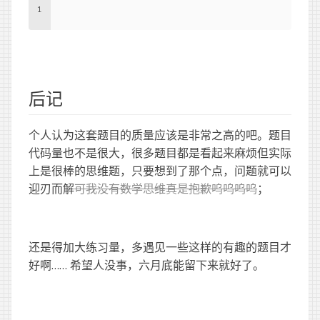
1
后记
个人认为这套题目的质量应该是非常之高的吧。题目
代码量也不是很大，很多题目都是看起来麻烦但实际
上是很棒的思维题，只要想到了那个点，问题就可以
迎刃而解
可我没有数学思维真是抱歉呜呜呜呜
；
还是得加大练习量，多遇见一些这样的有趣的题目才
好啊…… 希望人没事，六月底能留下来就好了。