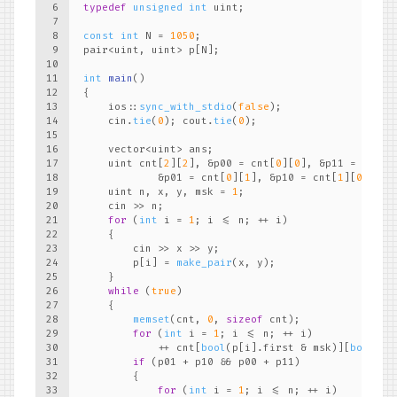
6
typedef
unsigned
int
 uint;
7
8
const
int
 N = 
1050
;
9
pair<uint, uint> p[N];
10
11
int
main
()
12
{
13
    ios::
sync_with_stdio
(
false
);
14
    cin.
tie
(
0
); cout.
tie
(
0
);
15
16
    vector<uint> ans;
17
    uint cnt[
2
][
2
], &p00 = cnt[
0
][
0
], &p11 = cnt[
1
18
            &p01 = cnt[
0
][
1
], &p10 = cnt[
1
][
0
];
19
    uint n, x, y, msk = 
1
;
20
    cin >> n;
21
for
 (
int
 i = 
1
; i <= n; ++ i)
22
    {
23
        cin >> x >> y;
24
        p[i] = 
make_pair
(x, y);
25
    }
26
while
 (
true
)
27
    {
28
memset
(cnt, 
0
, 
sizeof
 cnt);
29
for
 (
int
 i = 
1
; i <= n; ++ i)
30
            ++ cnt[
bool
(p[i].first & msk)][
bool
(p[
31
if
 (p01 + p10 && p00 + p11)
32
        {
33
for
 (
int
 i = 
1
; i <= n; ++ i)