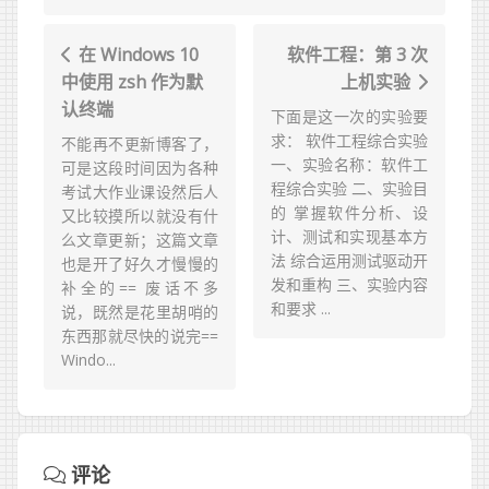
在 Windows 10
软件工程：第 3 次
中使用 zsh 作为默
上机实验
认终端
下面是这一次的实验要
求： 软件工程综合实验
不能再不更新博客了，
一、实验名称：软件工
可是这段时间因为各种
程综合实验 二、实验目
考试大作业课设然后人
的 掌握软件分析、设
又比较摸所以就没有什
计、测试和实现基本方
么文章更新；这篇文章
法 综合运用测试驱动开
也是开了好久才慢慢的
发和重构 三、实验内容
补全的== 废话不多
和要求 ...
说，既然是花里胡哨的
东西那就尽快的说完==
Windo...
评论