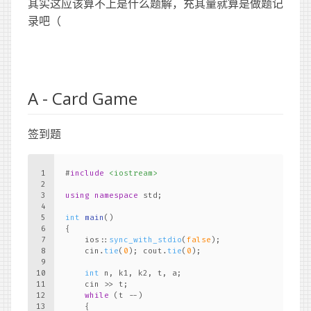
其实这应该算不上是什么题解，充其量就算是做题记
录吧（
A - Card Game
签到题
1
#
include
<iostream>
2
3
using
namespace
 std;
4
5
int
main
()
6
{
7
    ios::
sync_with_stdio
(
false
);
8
    cin.
tie
(
0
); cout.
tie
(
0
);
9
10
int
 n, k1, k2, t, a;
11
    cin >> t;
12
while
 (t --)
13
    {