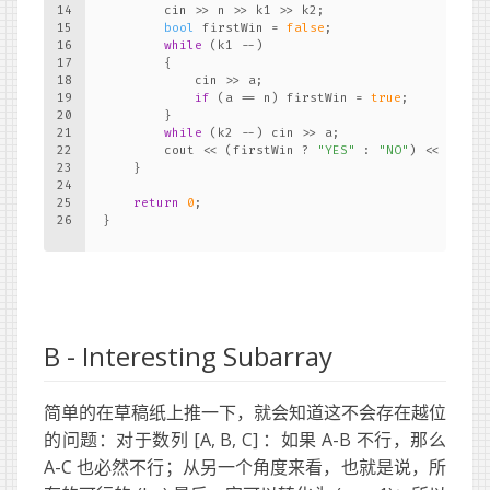
14
        cin >> n >> k1 >> k2;
15
bool
 firstWin = 
false
;
16
while
 (k1 --)
17
        {
18
            cin >> a;
19
if
 (a == n) firstWin = 
true
;
20
        }
21
while
 (k2 --) cin >> a;
22
        cout << (firstWin ? 
"YES"
 : 
"NO"
) << endl;
23
    }
24
25
return
0
;
26
}
B - Interesting Subarray
简单的在草稿纸上推一下，就会知道这不会存在越位
的问题：对于数列 [A, B, C] ：如果 A-B 不行，那么
A-C 也必然不行；从另一个角度来看，也就是说，所