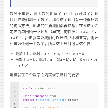
数列不重要，遍历数列知道了 a 和 b 就可以了；题
目允许我们加三个数字，那么这个题目有一种很巧妙
的构造方法；加法的性质我们都很熟悉，在说这个之
前先简单回顾一下环加（异或）的性质：a ⊕ a = 0，
a ⊕ 0 = a；也就是说我们可以通过把环和置零，将环
和置为任何一个数字；所以这个题目可以这么做：
先加上 b：此时，a’ = a + b，b’ = b ⊕ b = 0；
再加上 a + b：此时，a’ = 2(a + b)，b’ = 0 ⊕ (a + b)
= a + b；
这样就在三个数字之内实现了题目的要求：
1
#
include
<iostream>
2
3
using
namespace
 std;
4
typedef
unsigned
long
long
 ulongs;
5
6
const
int
 N = 
1e5
 + 
5
;