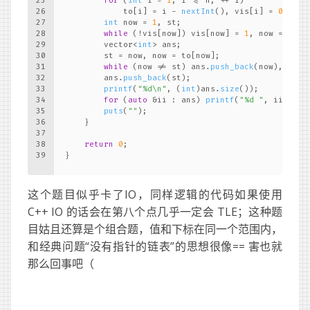
25
for
 (
int
 i = 
1
; i <= n; ++ i)
26
            to[i] = i - 
nextInt
(), vis[i] = 
0
;
27
int
 now = 
1
, st;
28
while
 (!vis[now]) vis[now] = 
1
, now = to[n
29
        vector<
int
> ans;
30
        st = now, now = to[now];
31
while
 (now != st) ans.
push_back
(now), now 
32
        ans.
push_back
(st);
33
printf
(
"%d\n"
, (
int
)ans.
size
());
34
for
 (
auto
 &ii : ans) 
printf
(
"%d "
, ii);
35
puts
(
""
);
36
    }
37
38
return
0
;
39
}
这个题目似乎卡了IO，同样逻辑的代码如果使用
C++ IO 的话会在第八个点几乎一定会 TLE；这种题
目姑且还算是个组合题，值和下标在同一个范围内，
和经典问题“没有指针的链表”的思想很像== 害也就
那么回事吧（