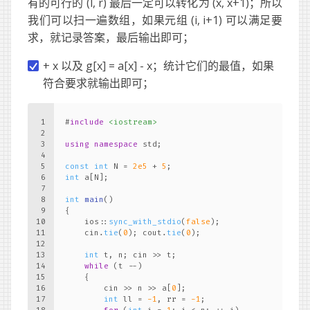
有的可行的 (l, r) 最后一定可以转化为 (x, x+1)；所以
我们可以扫一遍数组，如果元组 (i, i+1) 可以满足要
求，就记录答案，最后输出即可；
+ x 以及 g[x] = a[x] - x；统计它们的最值，如果
符合要求就输出即可；
1
#
include
<iostream>
2
3
using
namespace
 std;
4
5
const
int
 N = 
2e5
 + 
5
;
6
int
 a[N];
7
8
int
main
()
9
{
10
    ios::
sync_with_stdio
(
false
);
11
    cin.
tie
(
0
); cout.
tie
(
0
);
12
13
int
 t, n; cin >> t;
14
while
 (t --)
15
    {
16
        cin >> n >> a[
0
];
17
int
 ll = 
-1
, rr = 
-1
;