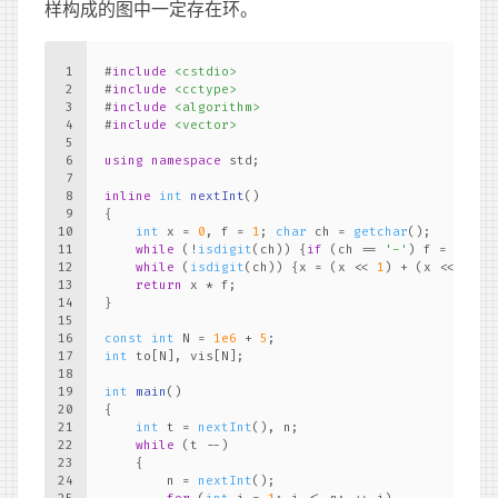
样构成的图中一定存在环。
1
#
include
<cstdio>
2
#
include
<cctype>
3
#
include
<algorithm>
4
#
include
<vector>
5
6
using
namespace
 std;
7
8
inline
int
nextInt
()
9
{
10
int
 x = 
0
, f = 
1
; 
char
 ch = 
getchar
();
11
while
 (!
isdigit
(ch)) {
if
 (ch == 
'-'
) f = 
-1
; c
12
while
 (
isdigit
(ch)) {x = (x << 
1
) + (x << 
3
) +
13
return
 x * f;
14
}
15
16
const
int
 N = 
1e6
 + 
5
;
17
int
 to[N], vis[N];
18
19
int
main
()
20
{
21
int
 t = 
nextInt
(), n;
22
while
 (t --)
23
    {
24
        n = 
nextInt
();