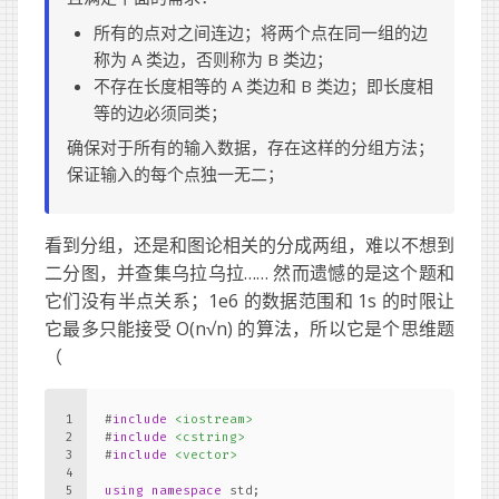
所有的点对之间连边；将两个点在同一组的边
称为 A 类边，否则称为 B 类边；
不存在长度相等的 A 类边和 B 类边；即长度相
等的边必须同类；
确保对于所有的输入数据，存在这样的分组方法；
保证输入的每个点独一无二；
看到分组，还是和图论相关的分成两组，难以不想到
二分图，并查集乌拉乌拉…… 然而遗憾的是这个题和
它们没有半点关系；1e6 的数据范围和 1s 的时限让
它最多只能接受 O(n√n) 的算法，所以它是个思维题
（
1
#
include
<iostream>
2
#
include
<cstring>
3
#
include
<vector>
4
5
using
namespace
 std;