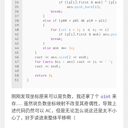
34
if
 ((p[i].first & msk) ^ (p[i].sec
35
                    ans.
push_back
(i);
36
break
;
37
        }
38
else
if
 (p00 + p01 && p10 + p11)
39
        {
40
for
 (
int
 i = 
1
; i <= n; ++ i)
41
if
 (p[i].first & msk) ans.
push_bac
42
break
;
43
        }
44
else
 msk <<= 
1u
;
45
    }
46
    cout << ans.
size
() << endl;
47
for
 (
auto
 &ii : ans) cout << ii << 
' '
;
48
    cout << endl;
49
50
return
0
;
51
}
刚刚发现坐标原来可以是负数，我还拿了个
来
uint
存…… 虽然说负数坐标映射不改变其奇偶性，导致上
述代码仍然可以 AC，但是无论怎么说这还是太不小
心了，好歹读进来整体平移啊（