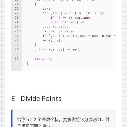
20
    {
21
        ask;
22
for
 (
int
 j = 
1
; j <= lim; ++ j)
23
if
 (j == i) 
continue
;
24
else
 cout << j << 
' '
;
25
        cout << endl;
26
        cin >> pos >> val;
27
if
 (val > m_val) m_pos = pos, m_val = val;
28
        ++ x[pos];
29
    }
30
    chk << x[m_pos] << endl;
31
32
return
0
;
33
}
E - Divide Points
给你 n ≥ 2 个整数坐标，要求你将它分成两组，并
且满足下面的需求：