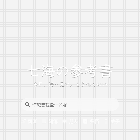
今日、海を見た。もう怖くない
博客
随笔
朋友
归档
关于