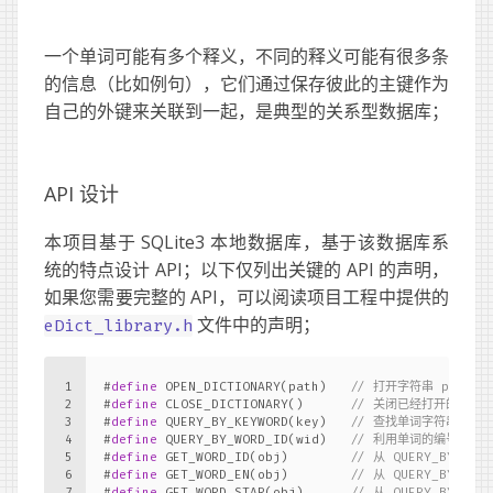
一个单词可能有多个释义，不同的释义可能有很多条
的信息（比如例句），它们通过保存彼此的主键作为
自己的外键来关联到一起，是典型的关系型数据库；
API 设计
本项目基于 SQLite3 本地数据库，基于该数据库系
统的特点设计 API；以下仅列出关键的 API 的声明，
如果您需要完整的 API，可以阅读项目工程中提供的
文件中的声明；
eDict_library.h
1
#
define
 OPEN_DICTIONARY(path)   
// 打开字符串 path
2
#
define
 CLOSE_DICTIONARY()      
// 关闭已经打开的数据
3
#
define
 QUERY_BY_KEYWORD(key)   
// 查找单词字符串前缀
4
#
define
 QUERY_BY_WORD_ID(wid)   
// 利用单词的编号查找
5
#
define
 GET_WORD_ID(obj)        
// 从 QUERY_BY_K
6
#
define
 GET_WORD_EN(obj)        
// 从 QUERY_BY_
7
#
define
 GET_WORD_STAR(obj)      
// 从 QUERY_BY_