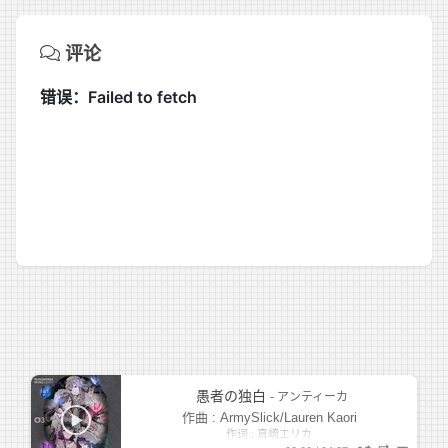
评论
愚者の独白
- アンティーカ
作曲 : ArmySlick/Lauren Kaori
作词 : 真崎エリカ