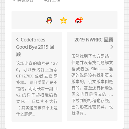
Codeforces
2019 NWRRC 回顾
Good Bye 2019 回
顾
虽然找到了官方网站，
但是并没有找到题解文
这场比赛的编号是 127
档或者是 Slide——准
0，可以去洛谷上搜索
确的说是没有找到英文
CF1270X 或者去官网
版本的，俄文版本倒是
补题。 题目质量还是不
有的，甚至还有标题是
错的，明明长着一副 di
英文内容是俄文的……
v2 的样子却把我搞得
下载到的标程也存疑，
要死== 我属实不太行
因为形态比较诡异，也
（ 其实这应该算不上是
就没有...
什么题解...