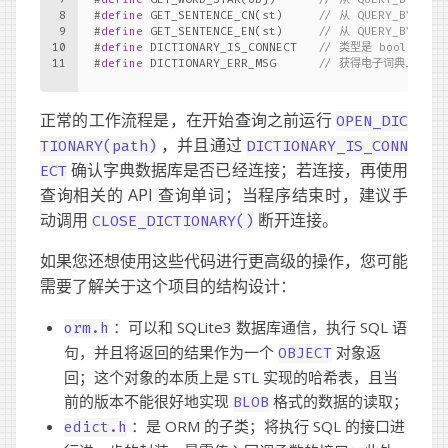
8
#
define
 GET_SENTENCE_CN(st)     
// 从 QUERY_BY_
9
#
define
 GET_SENTENCE_EN(st)     
// 从 QUERY_BY_
10
#
define
 DICTIONARY_IS_CONNECT   
// 类型是 bool :
11
#
define
 DICTIONARY_ERR_MSG      
// 获得电子词典上一次非
正常的工作流程是，在开始查询之前运行
OPEN_DIC
，并且通过
TIONARY(path)
DICTIONARY_IS_CONN
确认字典数据库是否已经连接；若连接，再使用
ECT
查询相关的 API 查询单词；当程序结束时，建议手
动调用
断开连接。
CLOSE_DICTIONARY()
如果您还想使用这些代码进行更高级的操作，您可能
需要了解关于这个项目的结构设计：
：可以和 SQLite3 数据库通信，执行 SQL 语
orm.h
句，并且将返回的结果作为一个
对象返
OBJECT
回；这个对象的本质上是 STL 实现的哈希表，且当
前的版本不能很好地实现
格式的数据的读取；
BLOB
：是 ORM 的子类；将执行 SQL 的接口进
edict.h