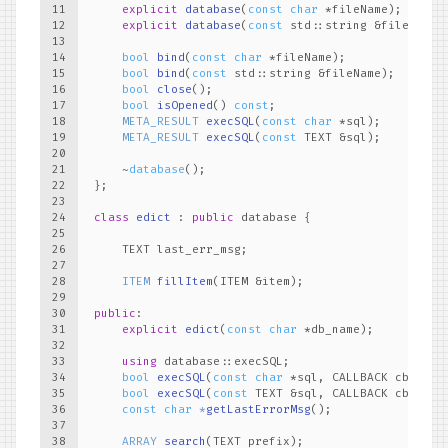
11
explicit
database
(
const
char
 *fileName)
;
12
explicit
database
(
const
 std::string &fileName)
13
14
bool
bind
(
const
char
 *fileName)
;
15
bool
bind
(
const
 std::string &fileName)
;
16
bool
close
()
;
17
bool
isOpened
()
const
;
18
META_RESULT 
execSQL
(
const
char
 *sql)
;
19
META_RESULT 
execSQL
(
const
 TEXT &sql)
;
20
21
    ~
database
();
22
};
23
24
class
edict
 : 
public
 database {
25
26
    TEXT last_err_msg;
27
28
ITEM 
fillItem
(ITEM &item)
;
29
30
public
:
31
explicit
edict
(
const
char
 *db_name)
;
32
33
using
 database::execSQL;
34
bool
execSQL
(
const
char
 *sql, CALLBACK cb, 
voi
35
bool
execSQL
(
const
 TEXT &sql, CALLBACK cb, 
voi
36
const
char
 *
getLastErrorMsg
()
;
37
38
ARRAY 
search
(TEXT prefix)
;