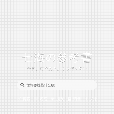
今日、海を見た。もう怖くない
博客
随笔
朋友
归档
关于