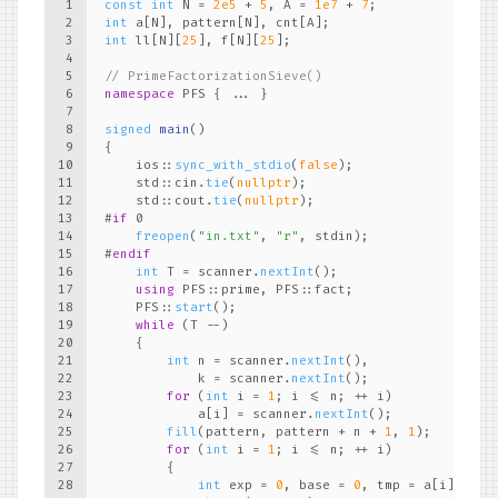
1
const
int
 N = 
2e5
 + 
5
, A = 
1e7
 + 
7
;
2
int
 a[N], pattern[N], cnt[A];
3
int
 ll[N][
25
], f[N][
25
];
4
5
// PrimeFactorizationSieve()
6
namespace
 PFS { ... }
7
8
signed
main
()
9
{
10
    ios::
sync_with_stdio
(
false
);
11
    std::cin.
tie
(
nullptr
);
12
    std::cout.
tie
(
nullptr
);
13
#
if
 0
14
freopen
(
"in.txt"
, 
"r"
, stdin);
15
#
endif
16
int
 T = scanner.
nextInt
();
17
using
 PFS::prime, PFS::fact;
18
    PFS::
start
();
19
while
 (T --)
20
    {
21
int
 n = scanner.
nextInt
(),
22
            k = scanner.
nextInt
();
23
for
 (
int
 i = 
1
; i <= n; ++ i)
24
            a[i] = scanner.
nextInt
();
25
fill
(pattern, pattern + n + 
1
, 
1
);
26
for
 (
int
 i = 
1
; i <= n; ++ i)
27
        {
28
int
 exp = 
0
, base = 
0
, tmp = a[i];