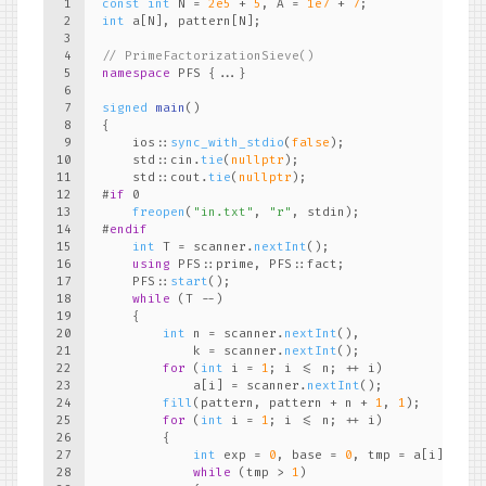
1
const
int
 N = 
2e5
 + 
5
, A = 
1e7
 + 
7
;
2
int
 a[N], pattern[N];
3
4
// PrimeFactorizationSieve()
5
namespace
 PFS {...}
6
7
signed
main
()
8
{
9
    ios::
sync_with_stdio
(
false
);
10
    std::cin.
tie
(
nullptr
);
11
    std::cout.
tie
(
nullptr
);
12
#
if
 0
13
freopen
(
"in.txt"
, 
"r"
, stdin);
14
#
endif
15
int
 T = scanner.
nextInt
();
16
using
 PFS::prime, PFS::fact;
17
    PFS::
start
();
18
while
 (T --)
19
    {
20
int
 n = scanner.
nextInt
(),
21
            k = scanner.
nextInt
();
22
for
 (
int
 i = 
1
; i <= n; ++ i)
23
            a[i] = scanner.
nextInt
();
24
fill
(pattern, pattern + n + 
1
, 
1
);
25
for
 (
int
 i = 
1
; i <= n; ++ i)
26
        {
27
int
 exp = 
0
, base = 
0
, tmp = a[i];
28
while
 (tmp > 
1
)