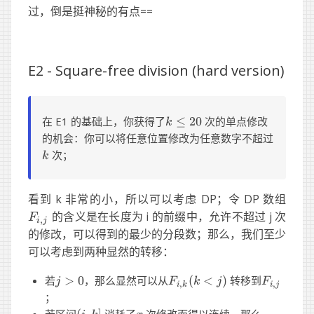
过，倒是挺神秘的有点==
E2 -
Square-free division (hard version)
k
在 E1 的基础上，你获得了
≤
20
次的单点修改
k
\leq
k
的机会：你可以将任意位置修改为任意数字不超过
20
次；
k
F_{i
看到 k 非常的小，所以可以考虑 DP；令 DP 数组
j}
的含义是在长度为 i 的前缀中，允许不超过 j 次
F
,
i
j
的修改，可以得到的最少的分段数；那么，我们至少
可以考虑到两种显然的转移：
j
F_{i,k}
F_{i,
若
>
0
，那么显然可以从
(
<
)
转移到
j
F
k
j
F
,
,
i
k
i
j
>
(k < j)
j}
；
0
(i,
x
F_{k,