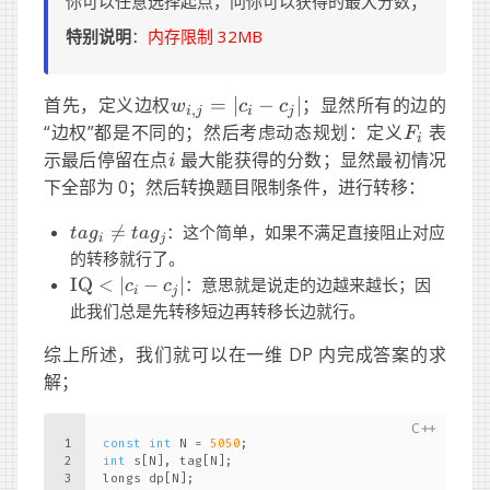
你可以任意选择起点，问你可以获得的最大分数；
特别说明
：
内存限制 32MB
w_{i,
首先，定义边权
=
∣
−
∣
；显然所有的边的
w
c
c
,
i
j
i
j
j} =
F_i
“边权”都是不同的；然后考虑动态规划：定义
表
F
i
|c_i -
i
示最后停留在点
最大能获得的分数；显然最初情况
i
c_j|
下全部为 0；然后转换题目限制条件，进行转移：
tag_i

=
：这个简单，如果不满足直接阻止对应
t
a
g
t
a
g
i
j
\ne
的转移就行了。
tag_j
\mathrm{IQ}
IQ
<
∣
−
∣
：意思就是说走的边越来越长；因
c
c
i
j
< |c_i - c_j|
此我们总是先转移短边再转移长边就行。
综上所述，我们就可以在一维 DP 内完成答案的求
解；
1
const
int
 N = 
5050
;
2
int
 s[N], tag[N];
3
longs dp[N];