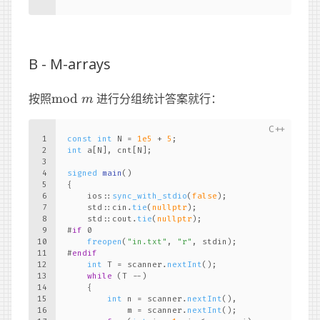
B -
M-arrays
\mathrm{mod}
按照
mod
进行分组统计答案就行：
m
\ m
1
const
int
 N = 
1e5
 + 
5
;
2
int
 a[N], cnt[N];
3
4
signed
main
()
5
{
6
    ios::
sync_with_stdio
(
false
);
7
    std::cin.
tie
(
nullptr
);
8
    std::cout.
tie
(
nullptr
);
9
#
if
 0
10
freopen
(
"in.txt"
, 
"r"
, stdin);
11
#
endif
12
int
 T = scanner.
nextInt
();
13
while
 (T --)
14
    {
15
int
 n = scanner.
nextInt
(),
16
            m = scanner.
nextInt
();