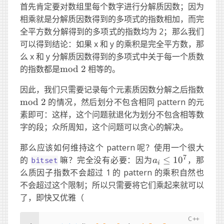
首先肯定要对数组里每个数字进行分解质因数；因为
相乘就是分解质因数得到的多项式的指数相加，而完
全平方数分解得到的多项式的指数均为 2；那么我们
可以得到结论：如果 x 和 y 的乘积是完全平方数，那
么 x 和 y 分解质因数得到的多项式中关于每一个质数
\mathrm{mod}
的指数都是
mod
2
相等的。
\ 2
\ma
因此，我们只需要记录每个元素质因数分解之后指数
\ 2
mod
2
的情况，然后划分不包含相同 pattern 的元
素即可：这样，这个问题就退化为划分不包含相等数
字的段；众所周知，这个问题可以贪心的解决。
那么应该如何维持这个 pattern 呢？使用一个很大
7
a_i
的
嘛？完全没有必要：因为
≤
1
0
，那
bitset
a
i
\leq
么质因子指数不会超过 1 的 pattern 的乘积自然也
10^7
不会超过这个限制；所以只需要将它们乘起来就可以
了，即快又优雅（