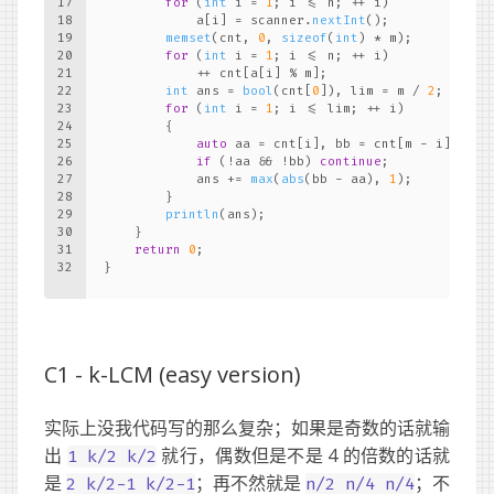
17
for
 (
int
 i = 
1
; i <= n; ++ i)
18
            a[i] = scanner.
nextInt
();
19
memset
(cnt, 
0
, 
sizeof
(
int
) * m);
20
for
 (
int
 i = 
1
; i <= n; ++ i)
21
            ++ cnt[a[i] % m];
22
int
 ans = 
bool
(cnt[
0
]), lim = m / 
2
;
23
for
 (
int
 i = 
1
; i <= lim; ++ i)
24
        {
25
auto
 aa = cnt[i], bb = cnt[m - i];
26
if
 (!aa && !bb) 
continue
;
27
            ans += 
max
(
abs
(bb - aa), 
1
);
28
        }
29
println
(ans);
30
    }
31
return
0
;
32
}
C1 -
k-LCM (easy version)
实际上没我代码写的那么复杂；如果是奇数的话就输
出
就行，偶数但是不是 4 的倍数的话就
1 k/2 k/2
是
；再不然就是
；不
2 k/2-1 k/2-1
n/2 n/4 n/4