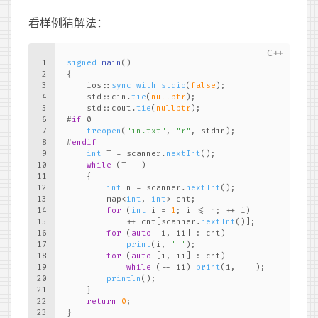
看样例猜解法：
1
signed
main
()
2
{
3
    ios::
sync_with_stdio
(
false
);
4
    std::cin.
tie
(
nullptr
);
5
    std::cout.
tie
(
nullptr
);
6
#
if
 0
7
freopen
(
"in.txt"
, 
"r"
, stdin);
8
#
endif
9
int
 T = scanner.
nextInt
();
10
while
 (T --)
11
    {
12
int
 n = scanner.
nextInt
();
13
        map<
int
, 
int
> cnt;
14
for
 (
int
 i = 
1
; i <= n; ++ i)
15
            ++ cnt[scanner.
nextInt
()];
16
for
 (
auto
 [i, ii] : cnt)
17
print
(i, 
' '
);
18
for
 (
auto
 [i, ii] : cnt)
19
while
 (-- ii) 
print
(i, 
' '
);
20
println
();
21
    }
22
return
0
;
23
}