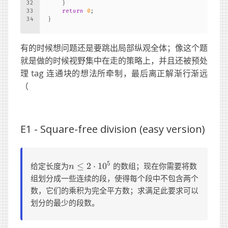
32
    }
33
return
0
;
34
}
有的时候想问题还是要跳出局部纵观全体；像这个题
就是做的时候视野集中在走的策略上，并且还被预处
理 tag 连通块的想法所牵制，最后离正解渐行渐远
（
E1 -
Square-free division (easy version)
n
5
给定长度为
≤
2
⋅
1
0
的数组；现在你需要将数
n
\leq
组划分成一些连续的段，使得每个段中不包含两个
2
数，它们的乘积为完全平方数；求满足此要求可以
\cdot
划分的最少的段数。
10^5