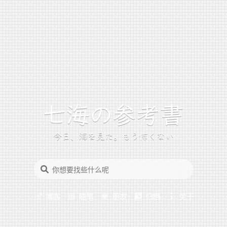
今日、海を見た。もう怖くない
博客
随笔
朋友
归档
关于