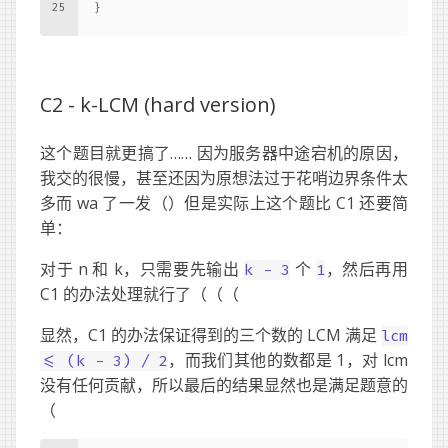
25
}
C2 -
k-LCM (hard version)
这个题目就更搞了…… 因为服务器中途宕机的原因，
我交的很慢，甚至还因为原想法过于花哨边界条件太
多而 wa 了一发（）但是实际上这个题比 C1 还要简
单：
对于 n 和 k，只需要先输出
个
，然后再用
k - 3
1
C1 的办法处理就行了（（（
显然，C1 的办法保证得到的三个数的 LCM 满足
lcm
，而我们其他的数都是 1，对 lcm
<= (k - 3) / 2
没有任何贡献，所以最后的结果显然也是满足题意的
（