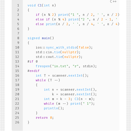
1
void
C1
(
int
 n)
2
{
3
if
 (n % 
2
) 
print
(
"1 "
, n / 
2
, 
' '
, n / 
2
);
4
else
if
 (n % 
4
) 
print
(
"2 "
, n / 
2
 - 
1
, 
' '
, n 
5
else
print
(n / 
2
, 
' '
, n / 
4
, 
' '
, n / 
4
);
6
}
7
8
signed
main
()
9
{
10
    ios::
sync_with_stdio
(
false
);
11
    std::cin.
tie
(
nullptr
);
12
    std::cout.
tie
(
nullptr
);
13
#
if
 0
14
freopen
(
"in.txt"
, 
"r"
, stdin);
15
#
endif
16
int
 T = scanner.
nextInt
();
17
while
 (T --)
18
    {
19
int
 n = scanner.
nextInt
(),
20
            k = scanner.
nextInt
();
21
int
 m = k - 
3
; 
C1
(n - m);
22
while
 (m --) 
print
(
" 1"
);
23
println
();
24
    }
25
return
0
;
26
}