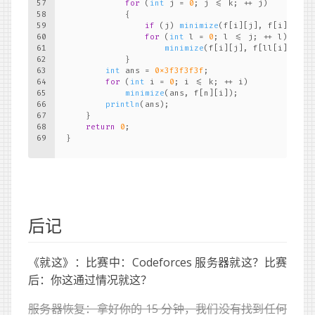
57
for
 (
int
 j = 
0
; j <= k; ++ j)
58
            {
59
if
 (j) 
minimize
(f[i][j], f[i][j - 
60
for
 (
int
 l = 
0
; l <= j; ++ l)
61
minimize
(f[i][j], f[ll[i][l] -
62
            }
63
int
 ans = 
0x3f3f3f3f
;
64
for
 (
int
 i = 
0
; i <= k; ++ i)
65
minimize
(ans, f[n][i]);
66
println
(ans);
67
    }
68
return
0
;
69
}
后记
《就这》：比赛中：Codeforces 服务器就这？比赛
后：你这通过情况就这？
服务器恢复：拿好你的 15 分钟，我们没有找到任何