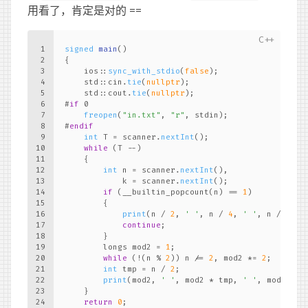
用看了，肯定是对的 ==
1
signed
main
()
2
{
3
    ios::
sync_with_stdio
(
false
);
4
    std::cin.
tie
(
nullptr
);
5
    std::cout.
tie
(
nullptr
);
6
#
if
 0
7
freopen
(
"in.txt"
, 
"r"
, stdin);
8
#
endif
9
int
 T = scanner.
nextInt
();
10
while
 (T --)
11
    {
12
int
 n = scanner.
nextInt
(),
13
            k = scanner.
nextInt
();
14
if
 (__builtin_popcount(n) == 
1
)
15
        {
16
print
(n / 
2
, 
' '
, n / 
4
, 
' '
, n / 
4
, 
'
17
continue
;
18
        }
19
        longs mod2 = 
1
;
20
while
 (!(n % 
2
)) n /= 
2
, mod2 *= 
2
;
21
int
 tmp = n / 
2
;
22
print
(mod2, 
' '
, mod2 * tmp, 
' '
, mod2 * t
23
    }
24
return
0
;