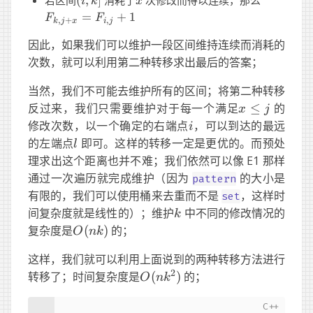
若区间
(
,
]
消耗了
次修改而得以连续，那么
i
k
x
k]
j +
=
+
1
F
F
,
+
,
k
j
x
i
j
x} =
F_{i,
因此，如果我们可以维护一段区间维持连续而消耗的
j} +
次数，就可以利用第二种转移求出最后的答案；
1
当然，我们不可能去维护所有的区间；将第二种转移
x
反过来，我们只需要维护对于每一个满足
≤
的
x
j
\leq
i
修改次数，以一个确定的右端点
，可以到达的最远
i
j
l
的左端点
即可。这样的转移一定是更优的。而预处
l
理求出这个距离也并不难；我们依然可以像 E1 那样
通过一次遍历就完成维护（因为
的大小是
pattern
有限的，我们可以使用桶来去重而不是
，这样时
set
k
间复杂度就是线性的）；维护
中不同的修改情况的
k
O(nk)
复杂度是
(
)
的；
O
nk
这样，我们就可以利用上面说到的两种转移方法进行
2
O(nk^2)
转移了；时间复杂度是
(
)
的；
O
n
k