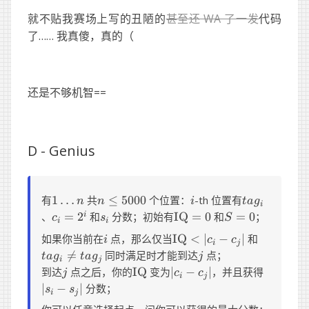
就不贴我赛场上写的丑陋的
甚至还 WA 了一发
代码
了…… 我真傻，真的（
还是不够机智==
D -
Genius
1
n
i
tag_i
有
1
…
共
≤
5000
个位置：
-th 位置有
n
n
i
t
a
g
i
\dots
\leq
c_i
s_i
\mathrm{IQ}
S
、
=
2
和
分数；初始有
IQ
=
0
和
=
0
；
i
c
s
S
i
i
n
5000
=
= 0
=
i
\mathrm{IQ}
tag_i
如果你当前在
点，那么仅当
IQ
<
∣
−
∣
和
i
c
c
2^i
0
i
j
< |c_i - c_j|
\ne
j

=
同时满足时才能到达
点；
t
a
g
t
a
g
j
i
j
tag_j
j
\mathrm{IQ}
|c_i
|s_i
到达
点之后，你的
IQ
变为
∣
−
∣
，并且获得
j
c
c
i
j
-
-
∣
−
∣
分数；
s
s
i
j
c_j|
s_j|