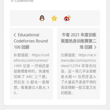
Codeforces
Educational
牛客 2021 年度训练
Codeforces Round
联盟热身训练赛第二
106 回顾
场 回顾
补题链接：https://cod
比赛链接：https://ac.n
eforces.com/contest/
owcoder.com/acm/co
1499 记录 一开始还是
ntest/12794 非常的垃
挺像模像样的，快速地
圾，这一场几乎全部都
切掉了 ABC 三个题，
是水题== 当然还混入
然后在 D 题处一直瞎
了大量说不清道不明的
想，看着通过人数从 3
阅读理解一般又臭又长
0...
的题面...