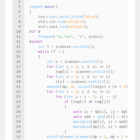
4
5
signed
main
()
6
{
7
    ios::
sync_with_stdio
(
false
);
8
    std::cin.
tie
(
nullptr
);
9
    std::cout.
tie
(
nullptr
);
10
#
if
 0
11
freopen
(
"in.txt"
, 
"r"
, stdin);
12
#
endif
13
int
 T = scanner.
nextInt
();
14
while
 (T --)
15
    {
16
int
 n = scanner.
nextInt
();
17
for
 (
int
 i = 
1
; i <= n; ++ i)
18
            tag[i] = scanner.
nextInt
();
19
for
 (
int
 i = 
1
; i <= n; ++ i)
20
            s[i] = scanner.
nextInt
();
21
memset
(dp, 
0
, 
sizeof
(longs) * (n + 
1
));
22
for
 (
int
 i = 
1
; i <= n; ++ i)
23
for
 (
int
 j = i - 
1
; j; -- j)
24
if
 (tag[i] != tag[j])
25
                {
26
auto
 ii = dp[i], jj = dp[j];
27
auto
 add = 
abs
(s[i] - s[j]);
28
maximize
(dp[i], jj + add);
29
maximize
(dp[j], ii + add);
30
                }
31
println
(*
max_element
(dp + 
1
, dp + 
1
 + n));