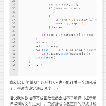
29
            {
30
int
 p = fact[tmp];
31
if
 (base == p) ++ exp;
32
else
33
                {
34
if
 (exp % 
2
) pattern[i] *= bas
35
                    base = p, exp = 
1
;
36
                } tmp /= p;
37
            }
38
if
 (exp % 
2
) pattern[i] *= base;
39
        }
40
int
 ans = 
1
;
41
        set<
int
> unique;
42
for
 (
int
 i = 
1
; i <= n; unique.
insert
(patt
43
if
 (unique.
count
(pattern[i])) ++ ans, 
44
println
(ans);
45
    }
46
return
0
;
47
}
真就比 D 简单呗？以后打 CF 也不能盯着一个题死看
了，得适当设定递归深度（（
话说我的欧拉筛写成函数竟然会过不了编译（提示编
译得到的文件过大），只好拆成命名空间的形式才能