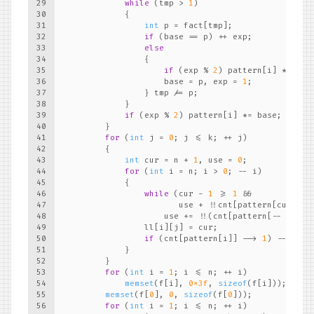
29
while
 (tmp > 
1
)
30
            {
31
int
 p = fact[tmp];
32
if
 (base == p) ++ exp;
33
else
34
                {
35
if
 (exp % 
2
) pattern[i] *= bas
36
                    base = p, exp = 
1
;
37
                } tmp /= p;
38
            }
39
if
 (exp % 
2
) pattern[i] *= base;
40
        }
41
for
 (
int
 j = 
0
; j <= k; ++ j)
42
        {
43
int
 cur = n + 
1
, use = 
0
;
44
for
 (
int
 i = n; i > 
0
; -- i)
45
            {
46
while
 (cur - 
1
 >= 
1
 &&
47
                       use + !!cnt[pattern[cur - 
1
48
                    use += !!(cnt[pattern[-- cur]]
49
                ll[i][j] = cur;
50
if
 (cnt[pattern[i]] --> 
1
) -- use;
51
            }
52
        }
53
for
 (
int
 i = 
1
; i <= n; ++ i)
54
memset
(f[i], 
0x3f
, 
sizeof
(f[i]));
55
memset
(f[
0
], 
0
, 
sizeof
(f[
0
]));
56
for
 (
int
 i = 
1
; i <= n; ++ i)