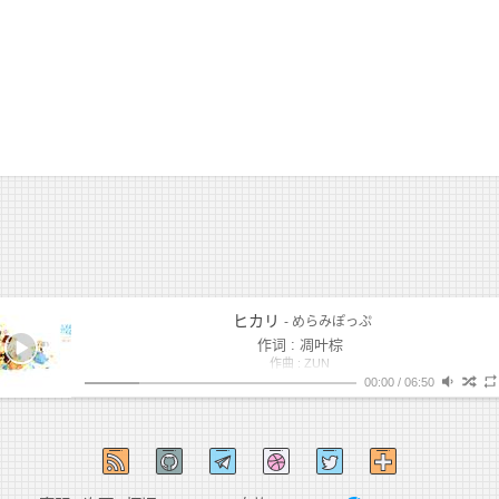
ヒカリ
- めらみぽっぷ
作词 : 凋叶棕
作曲 : ZUN
编曲 : 凋叶棕
00:00
/
06:50
形を宿す。 (寓于人形的)
-永遠の幸福-
み
光の粒が象られ、新たな命が (点点微光被赋予灵性 崭新的生命)
生まれ行く。 (缓缓诞生)
童遊
めらみぽっ
ああ、愛しい『 』 (啊、惹人怜爱的『 』)
光のないこの世界を (将这暗无天日的世界)
絶対的一方通行
不思議の国と呼びましょう (称作不可思议的国度吧)
めらみぽっ