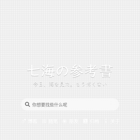
今日、海を見た。もう怖くない
博客
随笔
朋友
归档
关于