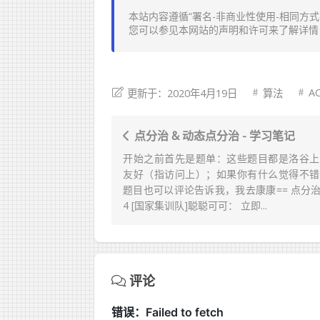
本站内容遵循“署名-非商业性使用-相同方式共享 4.0
您可以参见本网站的
声明
和
许可
来了解详情
A
更新于：2020年4月19日
算法
点分治 & 动态点分治 - 学习笔记
开始之前首先是题单：这些题目都是洛谷上
友好（指访问上）；如果你有什么觉得不错
题目也可以评论告诉我，我去康康== 点分治 洛
4 [国家集训队]聪聪可可： 立即...
评论