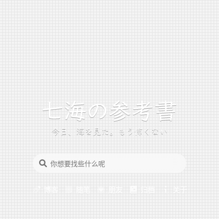
今日、海を見た。もう怖くない
博客
随笔
朋友
归档
关于